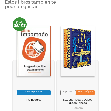
Estos libros tambien te
podrian gustar
Libro Importado
Tapa dura
Entrega rápida
VER INFORMACION
VER INFORMACION
The Baddies
Estuche Ilíada & Odisea
AGREGAR AL
AGREGAR AL
(edición Especial)
CARRITO
CARRITO
Homero