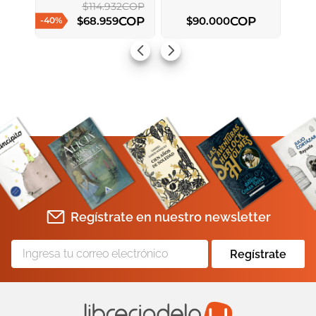
$
114
.
932
COP
COP
COP
$
68
.
959
$
90
.
000
-
40
%
AGREGAR AL CARRITO
AGREGAR AL CARRITO
Regístrate en nuestro newsletter
Regístrate