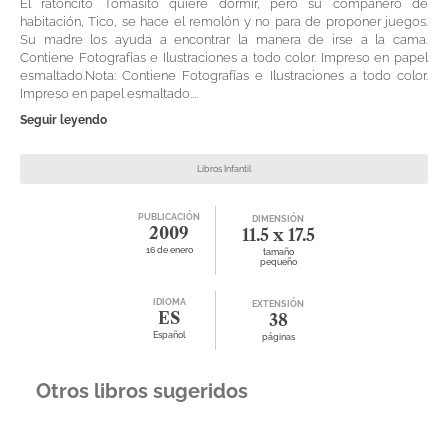
El ratoncito Tomasito quiere dormir, pero su compañero de
habitación, Tico, se hace el remolón y no para de proponer juegos.
Su madre los ayuda a encontrar la manera de irse a la cama.
Contiene Fotografías e Ilustraciones a todo color. Impreso en papel
esmaltado.Nota: Contiene Fotografías e Ilustraciones a todo color.
Impreso en papel esmaltado....
Seguir leyendo
Libros Infantil
PUBLICACIÓN
DIMENSIÓN
2009
11.5 x 17.5
16 de enero
tamaño
pequeño
IDIOMA
EXTENSIÓN
ES
38
Español
páginas
Otros libros sugeridos