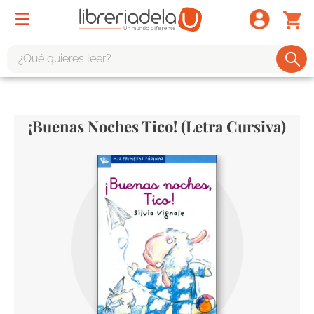
¿Qué quieres leer?
TÉRMINOS MÁS BUSCADOS
1
.
odisea
¡Buenas Noches Tico! (Letra Cursiva)
2
.
tote bag -
3
.
harry potter
4
.
edición especial
5
.
iliada
6
.
1984
7
.
el cielo selva
8
.
divina comedia
9
.
biblia