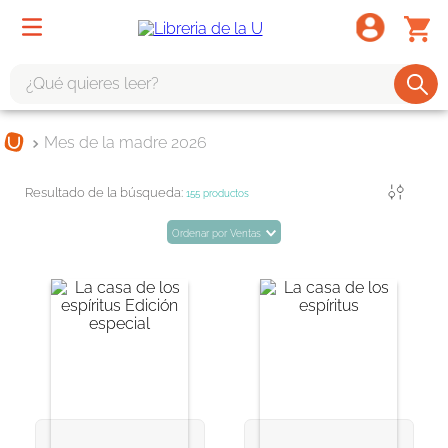
¿Qué quieres leer?
TÉRMINOS MÁS BUSCADOS
Mes de la madre 2026
1
.
odisea
Filtrar
2
.
tote bag -
155
productos
3
.
harry potter
Ordenar por
Ventas
4
.
iliada
5
.
edición especial
6
.
divina comedia
7
.
tarot
8
.
1984
9
.
book haven