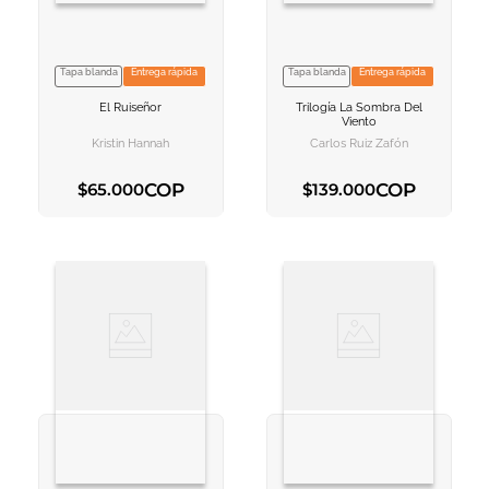
Tapa blanda
Entrega rápida
Tapa blanda
Entrega rápida
VER INFORMACION
VER INFORMACION
El Ruiseñor
Trilogía La Sombra Del
AGREGAR AL
AGREGAR AL
Viento
CARRITO
CARRITO
Kristin Hannah
Carlos Ruiz Zafón
COP
COP
$
65
.
000
$
139
.
000
AGREGAR AL CARRITO
AGREGAR AL CARRITO