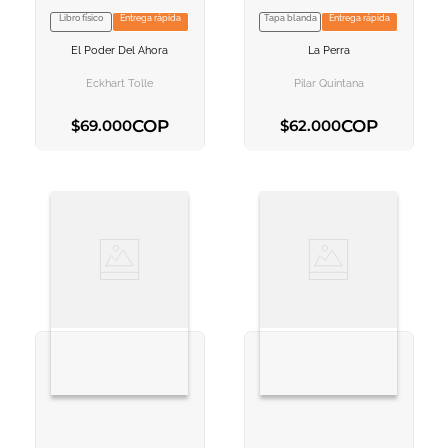
Libro físico
Entrega rápida
Tapa blanda
Entrega rápida
VER INFORMACION
VER INFORMACION
El Poder Del Ahora
La Perra
AGREGAR AL
AGREGAR AL
CARRITO
CARRITO
Eckhart Tolle
Pilar Quintana
COP
COP
$
69
.
000
$
62
.
000
AGREGAR AL CARRITO
AGREGAR AL CARRITO