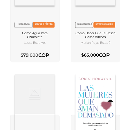
Tapa dura
Entrega rápida
Tapa blanda
Entrega rápida
VER INFORMACION
VER INFORMACION
Como Agua Para
Cómo Hacer Que Te Pasen
AGREGAR AL
AGREGAR AL
Chocolate
Cosas Buenas
CARRITO
CARRITO
Laura Esquivel
Marian Rojas Estapé
COP
COP
$
79
.
000
$
65
.
000
AGREGAR AL CARRITO
AGREGAR AL CARRITO