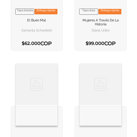
Tapa blanda
Entrega rápida
Tapa dura
Entrega rápida
VER INFORMACION
VER INFORMACION
El Buen Mal
Mujeres A Través De La
AGREGAR AL
AGREGAR AL
Historia
CARRITO
CARRITO
Samanta Schweblin
Diana Uribe
COP
COP
$
62
.
000
$
99
.
000
AGREGAR AL CARRITO
AGREGAR AL CARRITO