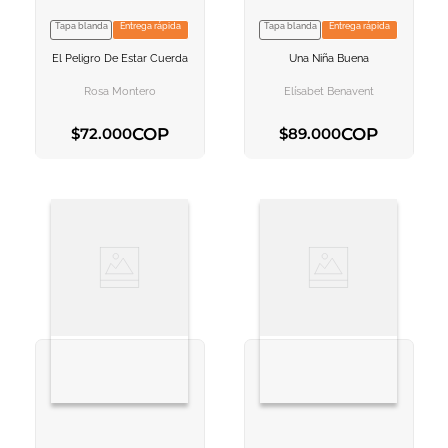
Tapa blanda
Entrega rápida
Tapa blanda
Entrega rápida
VER INFORMACION
VER INFORMACION
El Peligro De Estar Cuerda
Una Niña Buena
AGREGAR AL
AGREGAR AL
CARRITO
CARRITO
Rosa Montero
Elísabet Benavent
COP
COP
$
72
.
000
$
89
.
000
AGREGAR AL CARRITO
AGREGAR AL CARRITO