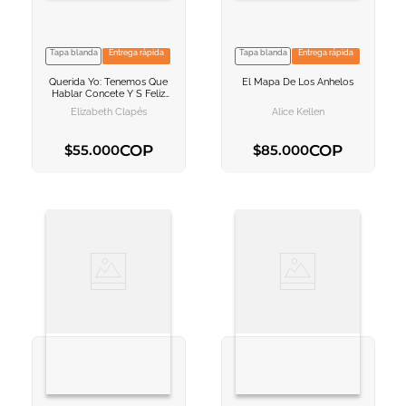
Tapa blanda
Entrega rápida
Tapa blanda
Entrega rápida
VER INFORMACION
VER INFORMACION
Querida Yo: Tenemos Que
El Mapa De Los Anhelos
AGREGAR AL
AGREGAR AL
Hablar
Concete Y S Feliz
CARRITO
CARRITO
Contigo
Elizabeth Clapés
Alice Kellen
COP
COP
$
55
.
000
$
85
.
000
AGREGAR AL CARRITO
AGREGAR AL CARRITO