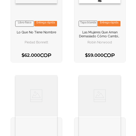
Libro físico
Entrega rápida
Tapa blanda
Entrega rápida
VER INFORMACION
VER INFORMACION
Lo Que No Tiene Nombre
Las Mujeres Que Aman
AGREGAR AL
AGREGAR AL
Demasiado
Cómo Cambiar
CARRITO
CARRITO
Nuestra Manera De Amar Y
Piedad Bonnett
Robin Norwood
Así Dejar De Sufrir
COP
COP
$
62
.
000
$
59
.
000
AGREGAR AL CARRITO
AGREGAR AL CARRITO