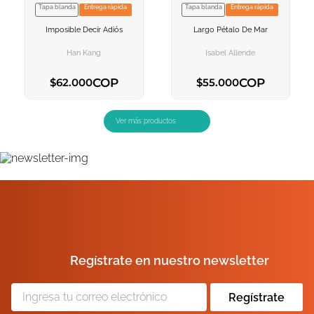
Tapa blanda
Entrega rápida
Tapa blanda
Entrega rápida
VER INFORMACION
VER INFORMACION
Imposible Decir Adiós
Largo Pétalo De Mar
AGREGAR AL
AGREGAR AL
CARRITO
CARRITO
Han Kang
Isabel Allende
COP
COP
$
62
.
000
$
55
.
000
AGREGAR AL CARRITO
AGREGAR AL CARRITO
Regístrate en nuestro newsletter
Regístrate