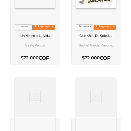
Lumen
Entrega rápida
Tapa dura
Entrega rápida
VER INFORMACION
VER INFORMACION
Un Himno A La Vida
Cien Años De Soledad
AGREGAR AL
AGREGAR AL
CARRITO
CARRITO
Gisèle Pelicot
Gabriel García Márquez
COP
COP
$
72
.
000
$
72
.
000
AGREGAR AL CARRITO
AGREGAR AL CARRITO