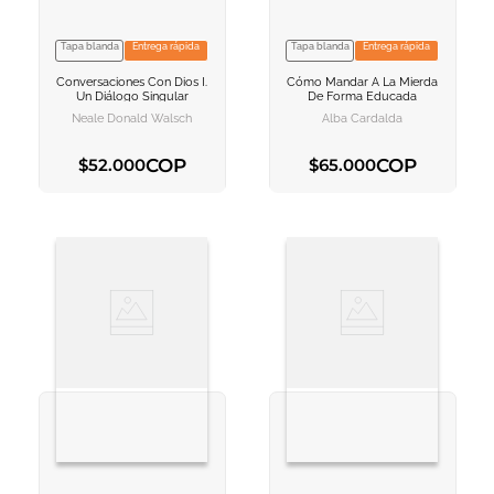
Tapa blanda
Entrega rápida
Tapa blanda
Entrega rápida
VER INFORMACION
VER INFORMACION
Conversaciones Con Dios I.
Cómo Mandar A La Mierda
AGREGAR AL
AGREGAR AL
Un Diálogo Singular
De Forma Educada
CARRITO
CARRITO
Neale Donald Walsch
Alba Cardalda
COP
COP
$
52
.
000
$
65
.
000
AGREGAR AL CARRITO
AGREGAR AL CARRITO