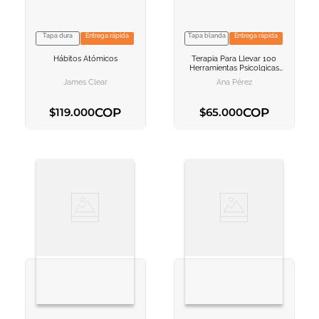
Tapa dura
Entrega rápida
Tapa blanda
Entrega rápida
VER INFORMACION
VER INFORMACION
Hábitos Atómicos
Terapia Para Llevar
100
AGREGAR AL
AGREGAR AL
Herramientas Psicolgicas
CARRITO
CARRITO
Para Llevar Mejor Tu Da A
James Clear
Ana Pérez
Da
COP
COP
$
119
.
000
$
65
.
000
AGREGAR AL CARRITO
AGREGAR AL CARRITO