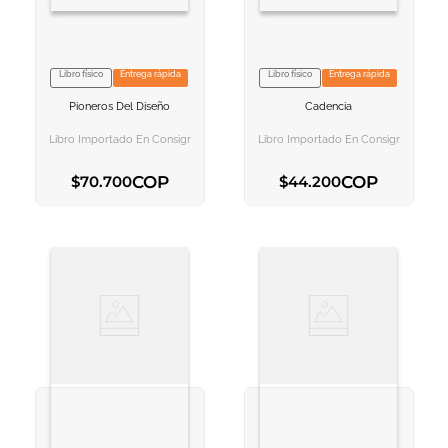
Libro físico
Entrega rápida
Libro físico
Entrega rápida
VER INFORMACION
VER INFORMACION
Pioneros Del Diseño
Cadencia
AGREGAR AL
AGREGAR AL
CARRITO
CARRITO
Libro Importado En Consignación
Libro Importado En Consignación
COP
COP
$
70
.
700
$
44
.
200
AGREGAR AL CARRITO
AGREGAR AL CARRITO