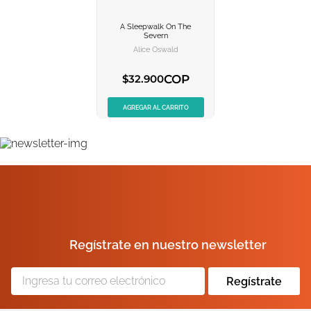
A Sleepwalk On The
VER INFORMACION
Severn
Alice Oswald
AGREGAR AL
CARRITO
COP
$
32
.
900
AGREGAR AL CARRITO
Regístrate en nuestro newsletter
Regístrate