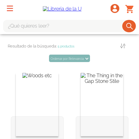
¿Qué quieres leer?
TÉRMINOS MÁS BUSCADOS
Filtrar
5
productos
1
.
odisea
Ordenar por
Relevancia
2
.
tote bag -
3
.
harry potter
4
.
iliada
5
.
edición especial
6
.
tarot
7
.
divina comedia
8
.
1984
9
.
ingenieria