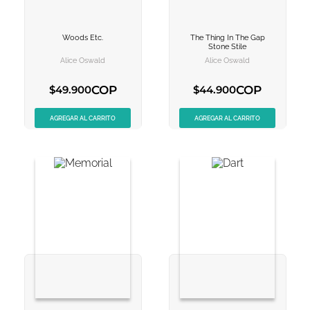
10
.
book haven
Woods Etc.
The Thing In The Gap
VER INFORMACION
VER INFORMACION
Stone Stile
Alice Oswald
Alice Oswald
AGREGAR AL
AGREGAR AL
CARRITO
CARRITO
COP
COP
$
49
.
900
$
44
.
900
AGREGAR AL CARRITO
AGREGAR AL CARRITO