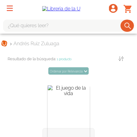
¿Qué quieres leer?
TÉRMINOS MÁS BUSCADOS
Andrés Ruiz Zuluaga
1
.
odisea
Filtrar
2
.
tote bag -
1
producto
3
.
harry potter
Ordenar por
Relevancia
4
.
edición especial
5
.
iliada
6
.
tarot
7
.
divina comedia
8
.
1984
9
.
el cielo selva