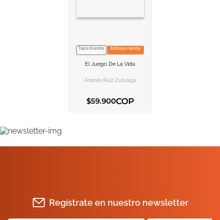
10
.
book haven
Tapa blanda
Entrega rápida
VER INFORMACION
El Juego De La Vida
AGREGAR AL
CARRITO
Andrés Ruiz Zuluaga
COP
$
59
.
900
AGREGAR AL CARRITO
Regístrate en nuestro newsletter