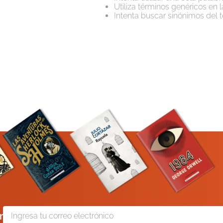
Utiliza términos genéricos en
Intenta buscar sinónimos del
r