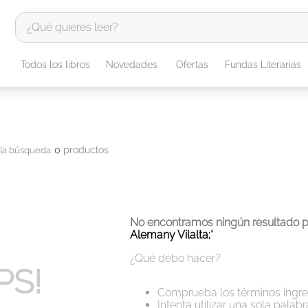
¿Qué quieres leer?
TÉRMINOS MÁS BUSCADOS
Todos los libros
Novedades
Ofertas
Fundas Literarias
1
.
odisea
2
.
tote bag -
3
.
harry potter
0
productos
4
.
iliada
5
.
edición especial
6
.
tarot
No encontramos ningún resultado p
7
.
divina comedia
Alemany Vilalta;
"
8
.
1984
¿Qué debo hacer?
PS!
9
.
ingenieria
Comprueba los términos ingr
10
.
book haven
Intenta utilizar una sola palabr