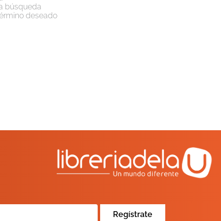
 la búsqueda
 término deseado
Regístrate