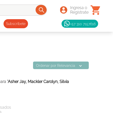
+57 310 7157616
Subscríbete
Ordenar por
Relevancia
ara "
Asher Jay, Mackler Carolyn, Silvia
esados
a