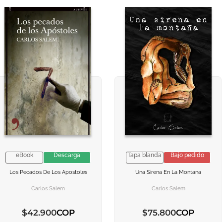
eBook
Descarga
Tapa blanda
Bajo pedido
VER INFORMACION
VER INFORMACION
VER INFORMACION
VER INFORMACION
Los Pecados De Los Apostoles
Una Sirena En La Montana
AGREGAR AL CARRITO
AGREGAR AL CARRITO
AGREGAR AL CARRITO
AGREGAR AL CARRITO
Carlos Salem
Carlos Salem
COP
COP
$
42
.
900
$
75
.
800