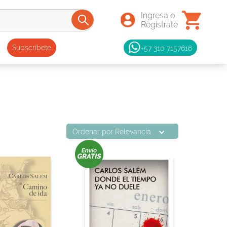
+57 310 7157616
Subscríbete
Ordenar por
Relevancia