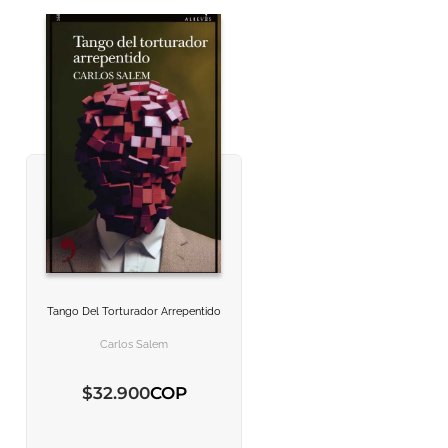
Tango Del Torturador Arrepentido
VER INFORMACION
VER INFORMACION
Carlos Salem
AGREGAR AL CARRITO
AGREGAR AL CARRITO
COP
$
32
.
900