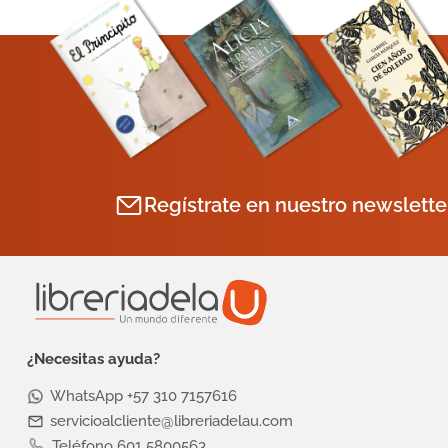
Regístrate en nuestro newslette
¿Necesitas ayuda?
WhatsApp +57 310 7157616
servicioalcliente@libreriadelau.com
Teléfono 601 5800563