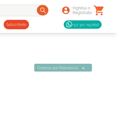
+57 310 7157616
Subscríbete
Ordenar por
Relevancia