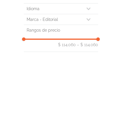
ciceron marco tulio, aspa cereza, jesus
Idioma
español
Marca
GREDOS
Rangos de precio
$ 114.060
–
$ 114.060