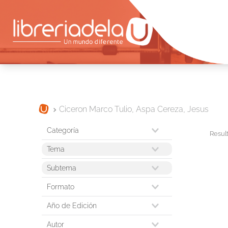
Ciceron Marco Tulio, Aspa Cereza, Jesus
temas varios
Tema
discursos
Subtema
textos clasicos
textos antiguos, clásicos y medievales
Formato
libro importado
Año de Edición
2021
Autor