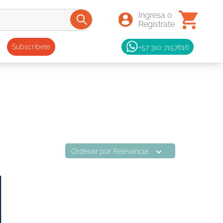
+57 310 7157616
Subscríbete
Ordenar por
Relevancia