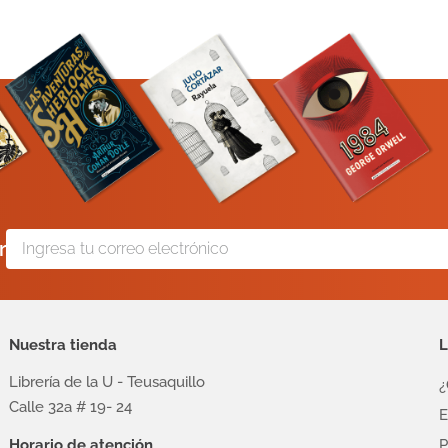
r
Nuestra tienda
L
Librería de la U - Teusaquillo
¿
Calle 32a # 19- 24
E
Horario de atención
P