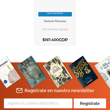
10
.
book haven
Libro Importado
VER INFORMACION
Parecen Personas
AGREGAR AL
CARRITO
Cid Hermoso Ignacio
COP
$
167
.
400
AGREGAR AL CARRITO
Regístrate en nuestro newsletter
Regístrate