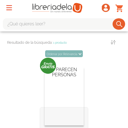
¿Qué quieres leer?
TÉRMINOS MÁS BUSCADOS
Filtrar
1
producto
1
.
odisea
Ordenar por
Relevancia
2
.
tote bag -
3
.
harry potter
4
.
iliada
5
.
edición especial
6
.
tarot
7
.
divina comedia
8
.
1984
9
.
ingenieria