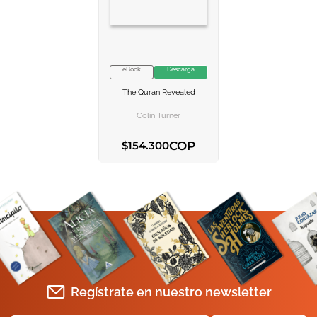
10
.
book haven
eBook
Descarga
VER INFORMACION
The Quran Revealed
AGREGAR AL
CARRITO
Colin Turner
COP
$
154
.
300
AGREGAR AL CARRITO
Regístrate en nuestro newsletter