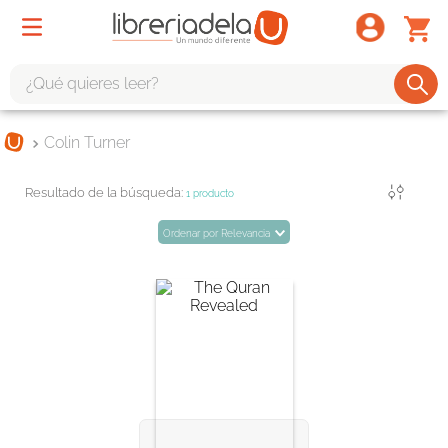
¿Qué quieres leer?
TÉRMINOS MÁS BUSCADOS
Colin Turner
1
.
odisea
Filtrar
2
.
tote bag -
1
producto
3
.
harry potter
Ordenar por
Relevancia
4
.
iliada
5
.
edición especial
6
.
tarot
7
.
divina comedia
8
.
1984
9
.
ingenieria