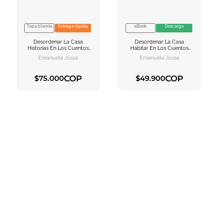
10
.
biblia
Tapa blanda
Entrega rápida
eBook
Descarga
VER INFORMACION
VER INFORMACION
Desordenar La Casa
Desordenar La Casa
AGREGAR AL
AGREGAR AL
Historias En Los Cuentos
Habitar En Los Cuentos
CARRITO
CARRITO
Latinoamericanos Del Siglo
Latinoamericanos Del Siglo
Emanuela Jossa
Emanuela Jossa
Xxi
Xxi
COP
COP
$
75
.
000
$
49
.
900
AGREGAR AL CARRITO
AGREGAR AL CARRITO