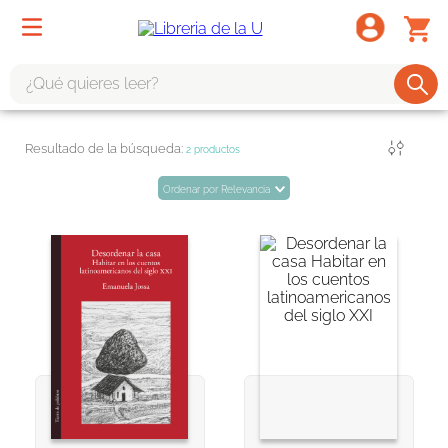
¿Qué quieres leer?
TÉRMINOS MÁS BUSCADOS
Filtrar
2
productos
1
.
odisea
Ordenar por
Relevancia
2
.
tote bag -
3
.
harry potter
4
.
edición especial
5
.
iliada
6
.
1984
7
.
el cielo selva
8
.
divina comedia
9
.
tarot