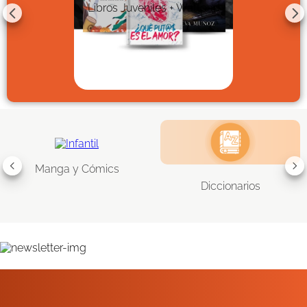
Libros Juveniles + Wattpad
Manga y Cómics
Diccionarios