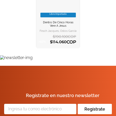
10
.
el cielo selva
Libro Importado
VER INFORMACION
Dentro De Cinco Horas
AGREGAR AL
Vere A Jesus
CARRITO
Fesch Jacques, Ostos Garcia Raul, Villar Ponz Mercedes
$
190
.
100
COP
COP
$
114
.
060
-
40
%
AGREGAR AL CARRITO
Regístrate en nuestro newsletter
Regístrate