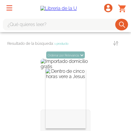
¿Qué quieres leer?
TÉRMINOS MÁS BUSCADOS
Filtrar
1
producto
1
.
odisea
Ordenar por
Relevancia
2
.
tote bag -
3
.
harry potter
4
.
iliada
5
.
edición especial
6
.
divina comedia
7
.
tarot
8
.
book haven
9
.
1984