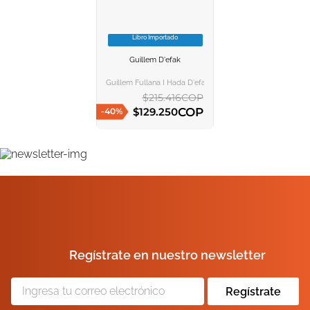
10
.
book haven
Libro Importado
VER INFORMACION
Guillem D'efak
AGREGAR AL
CARRITO
Guillem Fullana I Hada D'efak
$
215
.
416
COP
COP
$
129
.
250
-
40
%
AGREGAR AL CARRITO
Regístrate en nuestro newsletter
Regístrate