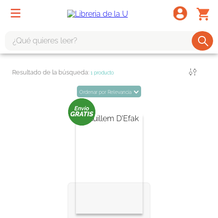
¿Qué quieres leer?
TÉRMINOS MÁS BUSCADOS
Filtrar
1
producto
1
.
odisea
Ordenar por
Relevancia
2
.
tote bag -
3
.
harry potter
4
.
iliada
5
.
edición especial
6
.
tarot
7
.
divina comedia
8
.
1984
9
.
ingenieria