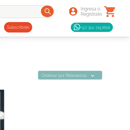
+57 310 7157616
Subscríbete
Ordenar por
Relevancia