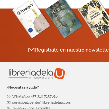
Regístrate en nuestro newslette
¿Necesitas ayuda?
WhatsApp +57 310 7157616
servicioalcliente@libreriadelau.com
Teléfono 601 5800563