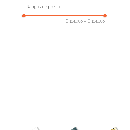
CIRCULO DE TIZA
Rangos de precio
$ 114.660
–
$ 114.660