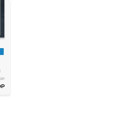
l Rey Jordi
OP
OP