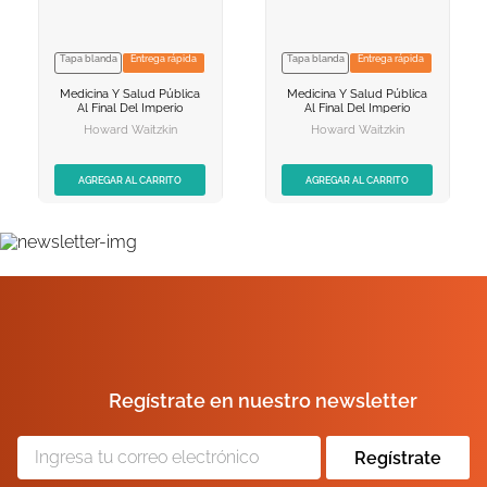
10
.
el cielo selva
Tapa blanda
Entrega rápida
Tapa blanda
Entrega rápida
NO DISPONIBLE
NO DISPONIBLE
Medicina Y Salud Pública
Medicina Y Salud Pública
AGREGAR AL
AGREGAR AL
Al Final Del Imperio
Al Final Del Imperio
CARRITO
CARRITO
Howard Waitzkin
Howard Waitzkin
AGREGAR AL CARRITO
AGREGAR AL CARRITO
Regístrate en nuestro newsletter
Regístrate