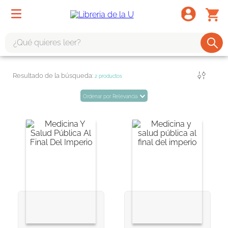
¿Qué quieres leer?
TÉRMINOS MÁS BUSCADOS
Filtrar
2
productos
1
.
odisea
Ordenar por
Relevancia
2
.
tote bag -
3
.
harry potter
4
.
iliada
5
.
edición especial
6
.
divina comedia
7
.
tarot
8
.
1984
9
.
book haven