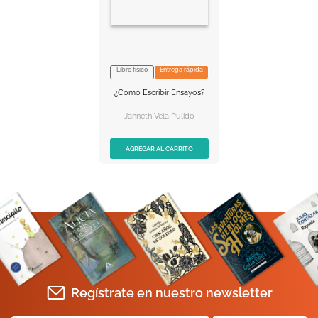
10
.
biblia
Libro físico
Entrega rápida
NO DISPONIBLE
¿cómo Escribir Ensayos?
AGREGAR AL
CARRITO
Janneth Vela Pulido
AGREGAR AL CARRITO
Regístrate en nuestro newsletter