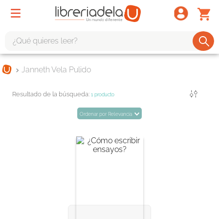
¿Qué quieres leer?
TÉRMINOS MÁS BUSCADOS
Janneth Vela Pulido
1
.
odisea
Filtrar
2
.
tote bag -
1
producto
3
.
harry potter
Ordenar por
Relevancia
4
.
edición especial
5
.
iliada
6
.
1984
7
.
el cielo selva
8
.
divina comedia
9
.
tarot