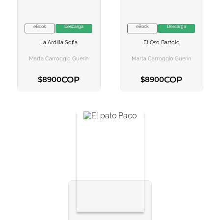
10
.
tarot
eBook
Descarga
eBook
Descarga
VER INFORMACION
VER INFORMACION
La Ardilla Sofia
El Oso Bartolo
AGREGAR AL
AGREGAR AL
CARRITO
CARRITO
Marta Carroggio Guerin
Marta Carroggio Guerin
COP
COP
$
8900
$
8900
AGREGAR AL CARRITO
AGREGAR AL CARRITO