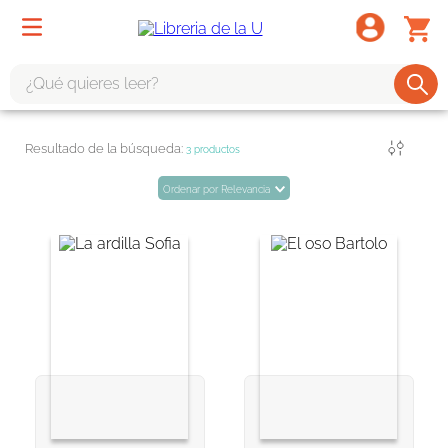
¿Qué quieres leer?
TÉRMINOS MÁS BUSCADOS
Filtrar
3
productos
1
.
odisea
Ordenar por
Relevancia
2
.
tote bag -
3
.
harry potter
4
.
edición especial
5
.
iliada
6
.
1984
7
.
el cielo selva
8
.
divina comedia
9
.
biblia