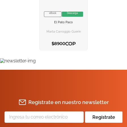
eBook
Descarga
VER INFORMACION
El Pato Paco
AGREGAR AL
CARRITO
Marta Carroggio Guerin
COP
$
8900
AGREGAR AL CARRITO
Regístrate en nuestro newsletter
Regístrate