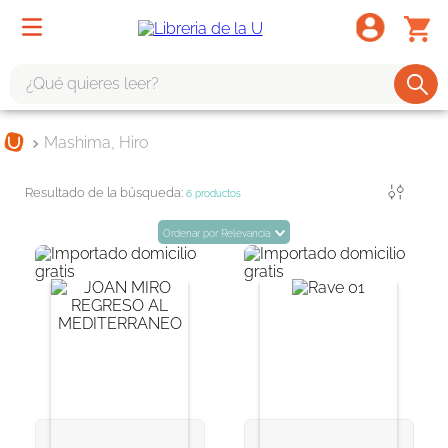
¿Qué quieres leer?
TÉRMINOS MÁS BUSCADOS
Mashima, Hiro
1
.
odisea
Filtrar
2
.
tote bag -
6
productos
3
.
harry potter
Ordenar por
Relevancia
4
.
iliada
5
.
edición especial
6
.
tarot
7
.
divina comedia
8
.
1984
9
.
ingenieria