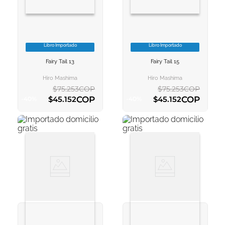
Libro Importado
Libro Importado
VER INFORMACION
VER INFORMACION
Fairy Tail 13
Fairy Tail 15
AGREGAR AL
AGREGAR AL
CARRITO
CARRITO
Hiro Mashima
Hiro Mashima
$
75
.
253
COP
$
75
.
253
COP
COP
COP
$
45
.
152
$
45
.
152
-
40
%
-
40
%
AGREGAR AL CARRITO
AGREGAR AL CARRITO