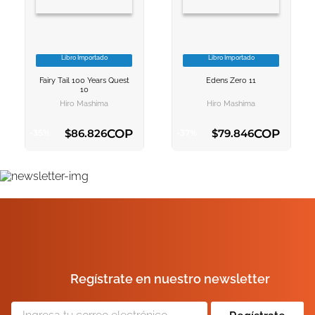
Libro Importado
Libro Importado
VER INFORMACION
VER INFORMACION
Fairy Tail 100 Years Quest
Edens Zero 11
AGREGAR AL
AGREGAR AL
10
CARRITO
CARRITO
Hiro Mashima
Hiro Mashima
COP
COP
$
86
.
826
$
79
.
846
-
35
%
-
37
%
AGREGAR AL CARRITO
AGREGAR AL CARRITO
Regístrate en nuestro newsletter