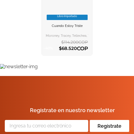
10
.
el cielo selva
Libro Importado
VER INFORMACION
Cuando Estoy Triste
AGREGAR AL
CARRITO
Moroney, Tracey, Tellechea, Teresa
$
114
.
200
COP
COP
$
68
.
520
-
40
%
AGREGAR AL CARRITO
Regístrate en nuestro newsletter
Regístrate