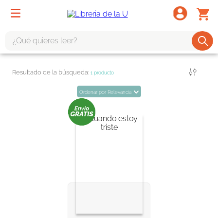
¿Qué quieres leer?
TÉRMINOS MÁS BUSCADOS
Filtrar
1
producto
1
.
odisea
Ordenar por
Relevancia
2
.
tote bag -
3
.
harry potter
4
.
iliada
5
.
edición especial
6
.
divina comedia
7
.
tarot
8
.
1984
9
.
book haven