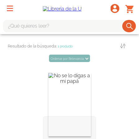
¿Qué quieres leer?
TÉRMINOS MÁS BUSCADOS
Filtrar
1
producto
1
.
odisea
Ordenar por
Relevancia
2
.
tote bag -
3
.
harry potter
4
.
edición especial
5
.
iliada
6
.
1984
7
.
el cielo selva
8
.
divina comedia
9
.
biblia