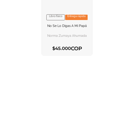
10
.
tarot
Libro físico
Entrega rápida
VER INFORMACION
No Se Lo Digas A Mi Papá
AGREGAR AL
CARRITO
Norma Zumaya Ahumada
COP
$
45
.
000
AGREGAR AL CARRITO