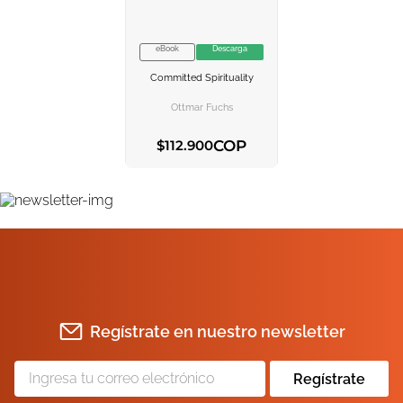
10
.
tarot
eBook
Descarga
VER INFORMACION
Committed Spirituality
AGREGAR AL
CARRITO
Ottmar Fuchs
COP
$
112
.
900
AGREGAR AL CARRITO
Regístrate en nuestro newsletter
Regístrate