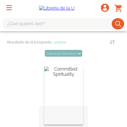
¿Qué quieres leer?
TÉRMINOS MÁS BUSCADOS
Filtrar
1
producto
1
.
odisea
Ordenar por
Relevancia
2
.
tote bag -
3
.
harry potter
4
.
edición especial
5
.
iliada
6
.
1984
7
.
el cielo selva
8
.
divina comedia
9
.
biblia