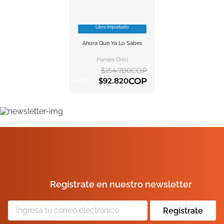
10
.
el cielo selva
Libro Importado
VER INFORMACION
Ahora Que Ya Lo Sabes
AGREGAR AL
CARRITO
Pamies Oriol
$
154
.
700
COP
COP
$
92
.
820
-
40
%
AGREGAR AL CARRITO
Regístrate en nuestro newsletter
Regístrate