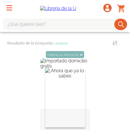
¿Qué quieres leer?
TÉRMINOS MÁS BUSCADOS
Filtrar
1
producto
1
.
odisea
Ordenar por
Relevancia
2
.
tote bag -
3
.
harry potter
4
.
iliada
5
.
edición especial
6
.
divina comedia
7
.
tarot
8
.
1984
9
.
book haven