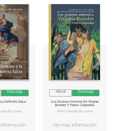
Descarga
eBook
Descarga
ISPONIBLE
ISPONIBLE
NO DISPONIBLE
NO DISPONIBLE
 La Señorita Salus
Los Gozosos Amores De Virginia
Boinder Y Pablo Céspedes
 AL CARRITO
 AL CARRITO
AGREGAR AL CARRITO
AGREGAR AL CARRITO
vylla De Juana
Pedro Sevylla De Juana
 información
Ver más información