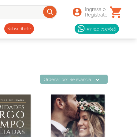
+57 310 7157616
Subscríbete
Ordenar por
Relevancia