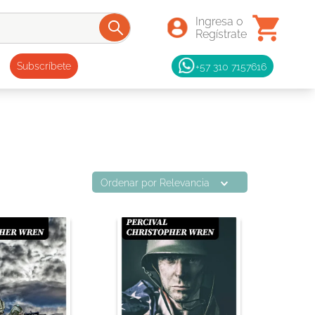
+57 310 7157616
Subscríbete
Ordenar por
Relevancia