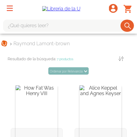
¿Qué quieres leer?
TÉRMINOS MÁS BUSCADOS
Raymond Lamont-brown
1
.
odisea
Filtrar
2
.
tote bag -
7
productos
3
.
harry potter
Ordenar por
Relevancia
4
.
iliada
5
.
edición especial
6
.
divina comedia
7
.
tarot
8
.
1984
9
.
book haven