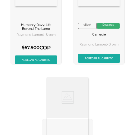
Humphry Davy: Life
eBook
Descarga
VER INFORMACION
NO DISPONIBLE
Beyond The Lamp
Carnegie
Raymond Lamont-Brown
AGREGAR AL
AGREGAR AL
CARRITO
CARRITO
Raymond Lamont-Brown
COP
$
67
.
900
AGREGAR AL CARRITO
AGREGAR AL CARRITO