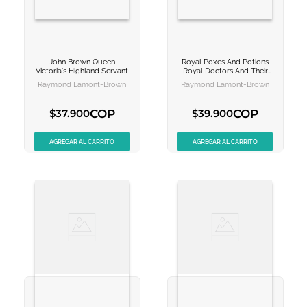
John Brown
Queen
Royal Poxes And Potions
VER INFORMACION
VER INFORMACION
Victoria's Highland Servant
Royal Doctors And Their
Secrets
Raymond Lamont-Brown
Raymond Lamont-Brown
AGREGAR AL
AGREGAR AL
CARRITO
CARRITO
COP
COP
$
37
.
900
$
39
.
900
AGREGAR AL CARRITO
AGREGAR AL CARRITO