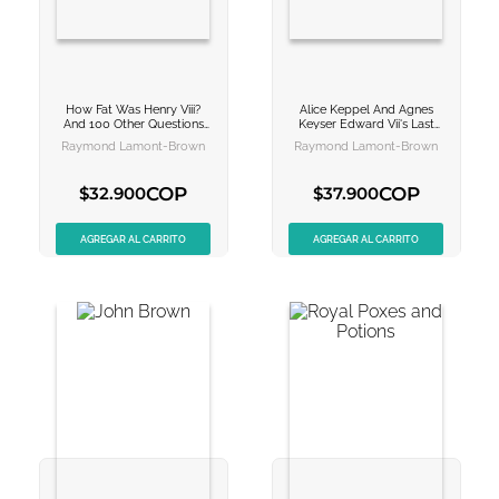
10
.
el cielo selva
How Fat Was Henry Viii?
Alice Keppel And Agnes
VER INFORMACION
VER INFORMACION
And 100 Other Questions
Keyser
Edward Vii's Last
On Royal History
Loves
Raymond Lamont-Brown
Raymond Lamont-Brown
AGREGAR AL
AGREGAR AL
CARRITO
CARRITO
COP
COP
$
32
.
900
$
37
.
900
AGREGAR AL CARRITO
AGREGAR AL CARRITO