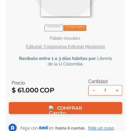
10
.
book haven
Libro físico
Entrega rápida
Fabián Acosta
Cooperativa Editorial Magisterio
Recíbelo
entre 1 a 3 días hábiles por
Libreria
de la U
Colombia
.
Cantidad
Precio
$
61
.
000
－
＋
COMPRAR