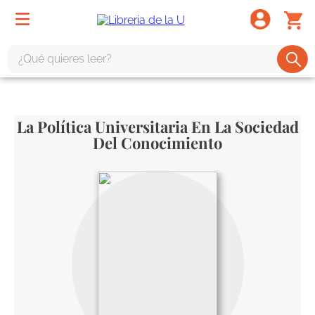
¿Qué quieres leer?
TÉRMINOS MÁS BUSCADOS
1
.
odisea
La Política Universitaria En La Sociedad
2
.
tote bag -
Del Conocimiento
3
.
harry potter
4
.
edición especial
5
.
iliada
6
.
tarot
7
.
divina comedia
8
.
1984
9
.
el cielo selva