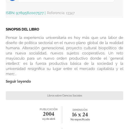
ISBN:
9789582007577
|
Referencia
:
13347
SINOPSIS DEL LIBRO
Pensar la experiencia universitaria es hoy más que una labor de
diseño de política sectorial en el nuevo plano global de la realidad
humana. Alteración generacional, proyecto cultural biopolítico de
una nueva socialidad, nuevos sujetos cooperativos. Un reto
mayúsculo para un nuevo orden productivo donde el ¨general
intellect¨ es la fuerza productiva básica de la sociedad y la
universidad resignifica su lugar entre el mercado capitalista y el
merc...
Seguir leyendo
Libros sobre Ciencias Sociales
PUBLICACIÓN
DIMENSIÓN
2004
16 x 24
03 de abril
No especificado