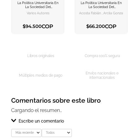
La Politica Universitaria En
La Politica Universitaria En
AGREGAR AL
AGREGAR AL
La Sociedad Del
La Sociedad Del
CARRITO
CARRITO
Conocimiento
Conocimiento
Varios Autores
COP
COP
$
94
.
500
$
66
.
200
AGREGAR AL CARRITO
AGREGAR AL CARRITO
Libros originales
Compra 100% segura
Envíos nacionales e
Múltiples medios de pago
internacionales
Comentarios sobre este libro
Cargando el resumen…
Escribe un comentario
Más reciente
Todos