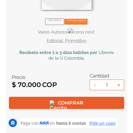
10
.
tarot
Libro físico
Entrega rápida
Varios Autores
Promolibro
Recíbelo
entre 1 a 3 días hábiles por
Libreria
de la U
Colombia
.
Cantidad
Precio
$
70
.
000
－
＋
COMPRAR