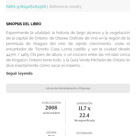
ISBN:
9781906261566
|
Referencia
:
200163
SINOPSIS DEL LIBRO
Experimente la vitalidad, la historia de largo alcance y la vegetación
de la capital de Ontario, de Ottawa. Disfrute de vino en la región de la
península de Niagara del vino de rápido crecimiento, visite el
encantador de Toronto Casa Loma castillo y ver la ciudad desde
447m / 1465 CN pies de altura, o un crucero entre las mil islas cerca
de Kingston. Ontario tiene todo, y la Guía Verde Michelin de Ontario le
dice exactamente cómo sacar el máximo ...
Seguir leyendo
Libros de Administración y Empresa
PUBLICACIÓN
DIMENSIÓN
2008
11.7 x
19 de octubre
22.4
No especificado
IDIOMA
EXTENSIÓN