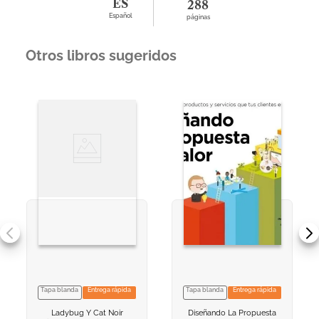
ES
288
Español
páginas
Otros libros sugeridos
Tapa blanda
Entrega rápida
Tapa blanda
Entrega rápida
VER INFORMACION
VER INFORMACION
Ladybug Y Cat Noir
Diseñando La Propuesta