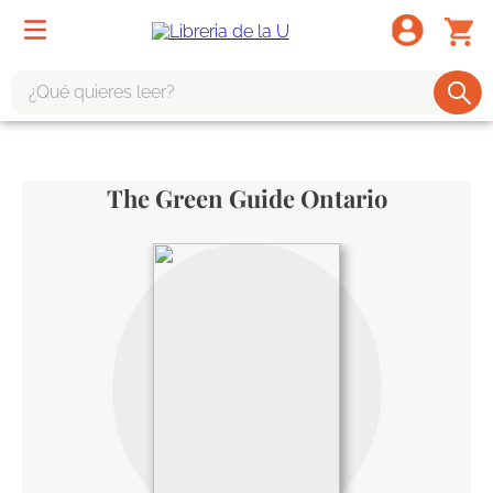
¿Qué quieres leer?
TÉRMINOS MÁS BUSCADOS
1
.
odisea
The Green Guide Ontario
2
.
tote bag -
3
.
harry potter
4
.
edición especial
5
.
iliada
6
.
1984
7
.
el cielo selva
8
.
divina comedia
9
.
biblia