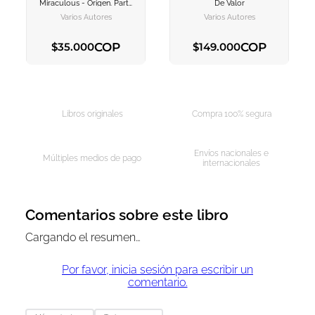
AGREGAR AL
AGREGAR AL
Miraculous - Origen. Parte
De Valor
CARRITO
CARRITO
1
Varios Autores
Varios Autores
COP
COP
$
35
.
000
$
149
.
000
AGREGAR AL CARRITO
AGREGAR AL CARRITO
Libros originales
Compra 100% segura
Envíos nacionales e
Múltiples medios de pago
internacionales
Comentarios sobre este libro
Cargando el resumen…
Por favor, inicia sesión para escribir un
comentario.