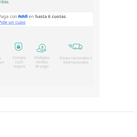
mbia
.
Compra
Múltiples
s
Envíos nacionales e
100%
medios
les
internacionales
segura
de pago