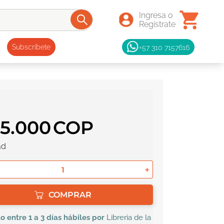
+57 310 7157616
Subscríbete
75
.
000
ad
＋
COMPRAR
lo
entre 1 a 3 días hábiles por
Libreria de la