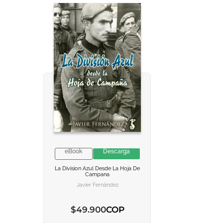
eBook
Descarga
VER INFORMACION
VER INFORMACION
La Division Azul Desde La Hoja De
Campana
AGREGAR AL CARRITO
AGREGAR AL CARRITO
Javier Fernández
COP
$
49
.
900