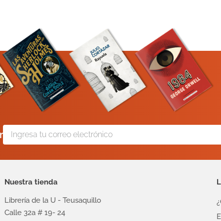
r
Nuestra tienda
L
Librería de la U - Teusaquillo
¿
Calle 32a # 19- 24
E