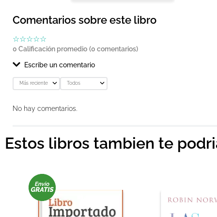
Comentarios sobre este libro
☆
☆
☆
☆
☆
0 Calificación promedio
(0 comentarios)
Escribe un comentario
Más reciente
Todos
Agregar comentario
No hay comentarios.
Título
Estos libros tambien te podr
Califica el producto de 1 a 5 estrellas
★
★
★
★
★
Tu nombre