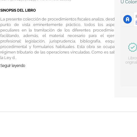
U
Colo
SINOPSIS DEL LIBRO
La presente colección de procedimientos fiscales analiza, desde un
punto de vista eminentemente práctico, todos los aspectos
peculiares en la tramitación de los diferentes procedimientos,
facilitando, además, el material necesario para el ejercicio
profesional: legislación, jurisprudencia, bibliografía, esquema
procedimental y formularios habituales. Esta obra se ocupa del
régimen tributario de las operaciones vinculadas. Como es sabido,
la Ley d...
Libro
origina
Seguir leyendo