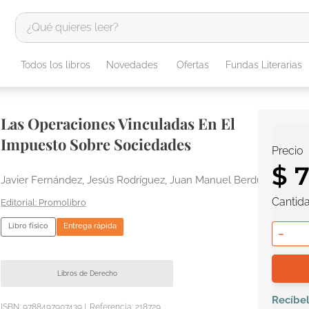
¿Qué quieres leer?
TÉRMINOS MÁS BUSCADOS
Todos los libros
Novedades
Ofertas
Fundas Literarias
1
.
odisea
2
.
tote bag -
Las Operaciones Vinculadas En El
3
.
harry potter
Impuesto Sobre Sociedades
Precio
4
.
iliada
$
5
.
edición especial
Javier Fernández, Jesús Rodríguez, Juan Manuel Berdud
Cantid
6
.
tarot
Promolibro
7
.
divina comedia
Libro físico
Entrega rápida
－
8
.
1984
9
.
ingenieria
Libros de Derecho
10
.
book haven
Recíbe
ISBN:
9788497907439
|
Referencia
:
218729