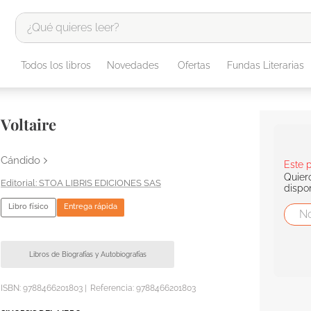
¿Qué quieres leer?
TÉRMINOS MÁS BUSCADOS
Todos los libros
Novedades
Ofertas
Fundas Literarias
1
.
odisea
2
.
tote bag -
Voltaire
3
.
harry potter
4
.
iliada
Cándido
Este 
Quier
5
.
edición especial
STOA LIBRIS EDICIONES SAS
dispo
6
.
tarot
Libro físico
Entrega rápida
7
.
divina comedia
8
.
1984
Libros de Biografías y Autobiografías
9
.
el cielo selva
ISBN:
9788466201803
|
Referencia
:
9788466201803
10
.
book haven