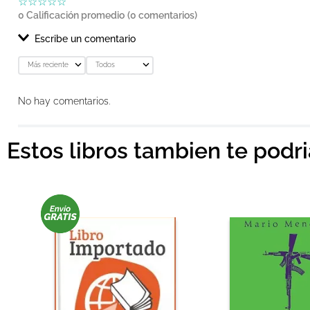
☆
☆
☆
☆
☆
0 Calificación promedio
(0 comentarios)
Escribe un comentario
Más reciente
Todos
Agregar comentario
No hay comentarios.
Título
Estos libros tambien te podr
Califica el producto de 1 a 5 estrellas
★
★
★
★
★
Tu nombre
Dirección de email