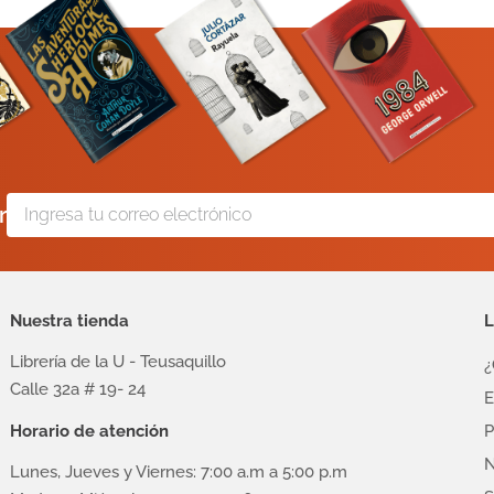
r
Nuestra tienda
L
Librería de la U - Teusaquillo
¿
Calle 32a # 19- 24
E
Horario de atención
P
N
Lunes, Jueves y Viernes: 7:00 a.m a 5:00 p.m