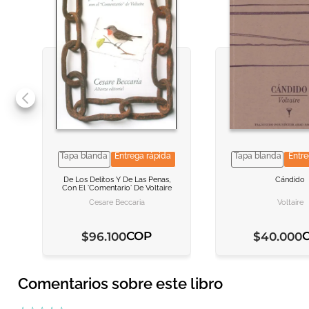
Tapa blanda
Entrega rápida
Tapa blanda
Entre
VER INFORMACION
VER INFORMACION
VER INFORMA
VER INFORMA
De Los Delitos Y De Las Penas,
Cándido
Con El 'comentario' De Voltaire
AGREGAR AL CARRITO
AGREGAR AL CARRITO
AGREGAR AL C
AGREGAR AL C
Cesare Beccaria
Voltaire
COP
$
96
.
100
$
40
.
000
Comentarios sobre este libro