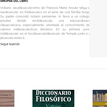
SINOPSIS DEL LIBRO
Voltaire, seud&oacute;nimo de Francois Marie Aroute (1694-1778),
naci&oacute; en Par&iacute;s en el seno de una familia burguesa.
Su padre conocido notario parisiense, lo llevo a un colegio de
jesuitas donde recibi&oacute; una educaci&oacute;n
cl&aacute;sica, especialmente orientada al conocimiento de los
valores est&eacute;ticos literarios. En su primera juventud
milit&oacute; en el Soci&eacute;t&eacute; de Temple junto a otros
j&oacute;venes li...
Seguir leyendo