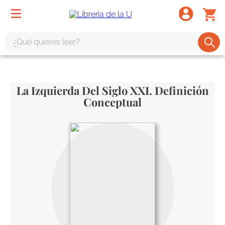
¿Qué quieres leer?
TÉRMINOS MÁS BUSCADOS
1
.
odisea
La Izquierda Del Siglo XXI. Definición
2
.
tote bag -
Conceptual
3
.
harry potter
4
.
edición especial
5
.
iliada
6
.
1984
7
.
el cielo selva
8
.
divina comedia
9
.
biblia