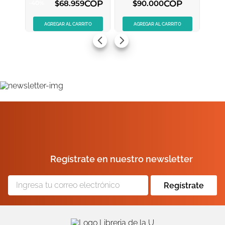
COP
COP
$
68
.
959
$
90
.
000
-
40
%
ENVIAR COMENTARIO
AGREGAR AL CARRITO
AGREGAR AL CARRITO
Regístrate en nuestro newsletter
Regístrate