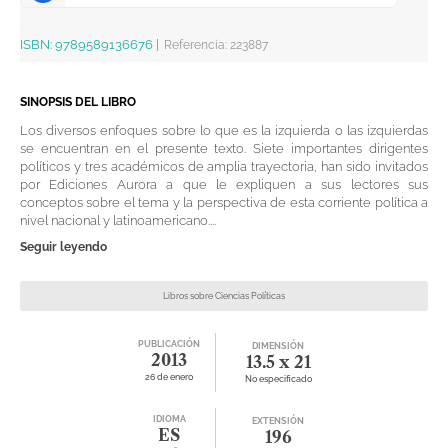
ISBN:
9789589136676
|
Referencia
:
223887
SINOPSIS DEL LIBRO
Los diversos enfoques sobre lo que es la izquierda o las izquierdas
se encuentran en el presente texto. Siete importantes dirigentes
políticos y tres académicos de amplia trayectoria, han sido invitados
por Ediciones Aurora a que le expliquen a sus lectores sus
conceptos sobre el tema y la perspectiva de esta corriente política a
nivel nacional y latinoamericano....
Seguir leyendo
Libros sobre Ciencias Políticas
PUBLICACIÓN
DIMENSIÓN
2013
13.5 x 21
26 de enero
No especificado
IDIOMA
EXTENSIÓN
ES
196