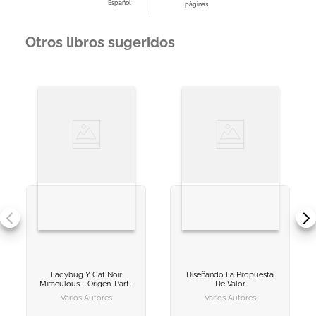
Español
páginas
Otros libros sugeridos
Ladybug Y Cat Noir
Diseñando La Propuesta
VER INFORMACION
VER INFORMACION
Miraculous - Origen. Parte
De Valor
1
Varios Autores
Varios Autores
AGREGAR AL
AGREGAR AL
CARRITO
CARRITO