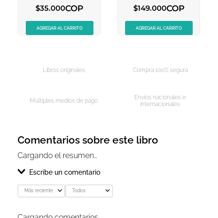
COP
COP
$
35
.
000
$
149
.
000
AGREGAR AL CARRITO
AGREGAR AL CARRITO
Libros originales
Compra 100% segura
Envíos nacionales e
Múltiples medios de pago
internacionales
Comentarios sobre este libro
Cargando el resumen…
Escribe un comentario
Más reciente
Todos
Agregar comentario
Cargando comentarios…