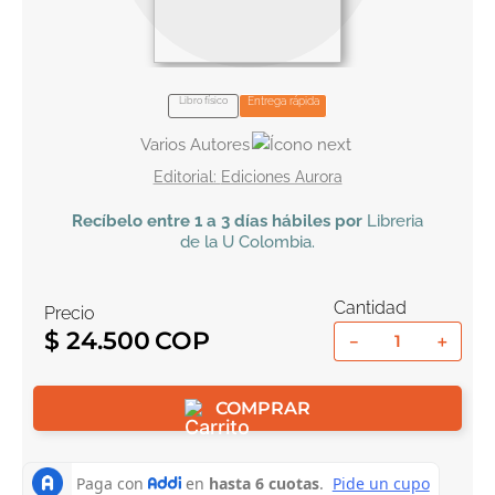
10
.
tarot
Libro físico
Entrega rápida
Varios Autores
Ediciones Aurora
Recíbelo
entre 1 a 3 días hábiles por
Libreria
de la U
Colombia
.
Cantidad
Precio
$
24
.
500
－
＋
COMPRAR