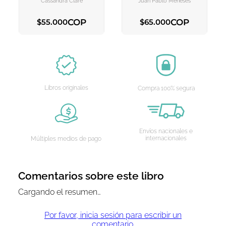
Cassandra Clare
Juan Pablo Meneses
COP
COP
$
55
.
000
$
65
.
000
AGREGAR AL CARRITO
AGREGAR AL CARRITO
Libros originales
Compra 100% segura
Envíos nacionales e
internacionales
Múltiples medios de pago
Comentarios sobre este libro
Cargando el resumen…
Por favor, inicia sesión para escribir un
comentario.