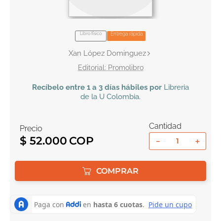
10
.
tarot
Libro físico
Entrega rápida
Xan López Dominguez
Promolibro
Recíbelo
entre 1 a 3 días hábiles por
Libreria
de la U
Colombia
.
Cantidad
Precio
$
52
.
000
－
＋
COMPRAR