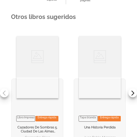
páginas
Otros libros sugeridos
Libro Impreso
Entrega rápida
Tapa blanda
Entrega rápida
VER INFORMACION
VER INFORMACION
Cazadores De Sombras 5.
Una Historia Perdida
AGREGAR AL
AGREGAR AL
Ciudad De Las Almas
CARRITO
CARRITO
Perdidas