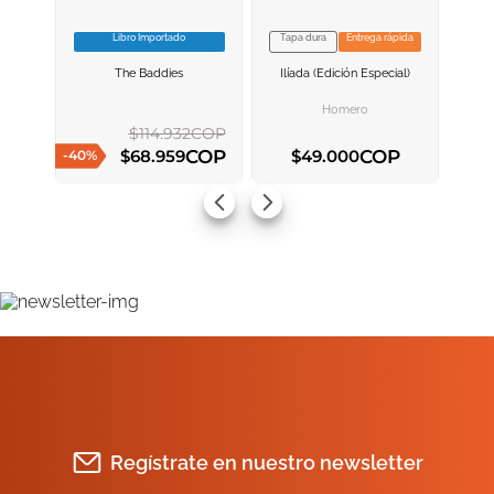
Libro Importado
Tapa dura
Entrega rápida
VER INFORMACION
VER INFORMACION
The Baddies
Ilíada (edición Especial)
AGREGAR AL
AGREGAR AL
CARRITO
CARRITO
Homero
$
114
.
932
COP
COP
COP
$
68
.
959
$
49
.
000
-
40
%
AGREGAR AL CARRITO
AGREGAR AL CARRITO
Regístrate en nuestro newsletter