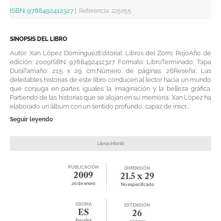
ISBN:
9788492412327
|
Referencia
:
225055
SINOPSIS DEL LIBRO
Autor: Xan López DominguezEditorial: Libros del Zorro RojoAño de
edición: 2009ISBN: 9788492412327 Formato: LibroTerminado: Tapa
DuraTamaño: 21.5 x 29 cm.Número de páginas: 26Reseña: Las
deleitables historias de este libro conducen al lector hacia un mundo
que conjuga en partes iguales la imaginación y la belleza gráfica.
Partiendo de las historias que se alojan en su memoria, Xan López ha
elaborado un álbum con un sentido profundo, capaz de inscr...
Seguir leyendo
Libros Infantil
PUBLICACIÓN
DIMENSIÓN
2009
21.5 x 29
26 de enero
No especificado
IDIOMA
EXTENSIÓN
ES
26
Español