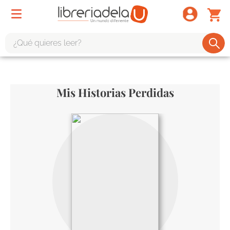
¿Qué quieres leer?
TÉRMINOS MÁS BUSCADOS
1
.
odisea
Mis Historias Perdidas
2
.
tote bag -
3
.
harry potter
4
.
edición especial
5
.
iliada
6
.
1984
7
.
el cielo selva
8
.
divina comedia
9
.
biblia