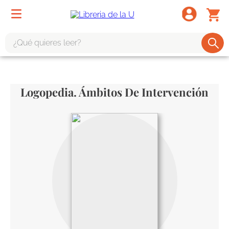
¿Qué quieres leer?
TÉRMINOS MÁS BUSCADOS
1
.
odisea
Logopedia. Ámbitos De Intervención
2
.
tote bag -
3
.
harry potter
4
.
iliada
5
.
edición especial
6
.
divina comedia
7
.
tarot
8
.
1984
9
.
book haven