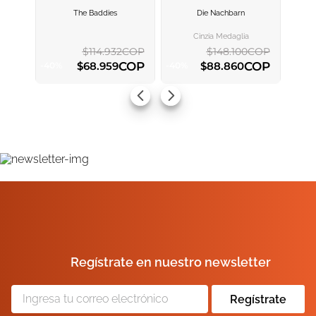
The Baddies
Die Nachbarn
AGREGAR AL
AGREGAR AL
CARRITO
CARRITO
Cinzia Medaglia
$
114
.
932
COP
$
148
.
100
COP
COP
COP
$
68
.
959
$
88
.
860
-
40
%
-
40
%
AGREGAR AL CARRITO
AGREGAR AL CARRITO
Regístrate en nuestro newsletter
Regístrate