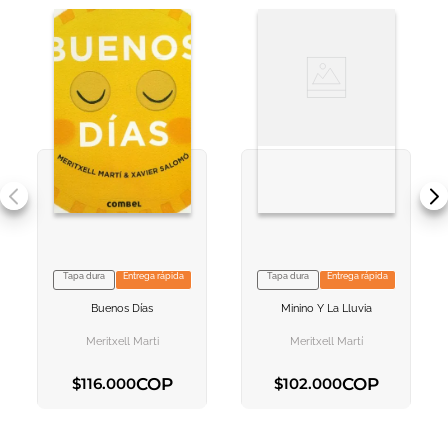
Tapa dura
Entrega rápida
Tapa dura
Entrega rápida
VER INFORMACION
VER INFORMACION
Buenos Días
Minino Y La Lluvia
AGREGAR AL
AGREGAR AL
CARRITO
CARRITO
Meritxell Marti
Meritxell Martí
COP
COP
$
116
.
000
$
102
.
000
AGREGAR AL CARRITO
AGREGAR AL CARRITO