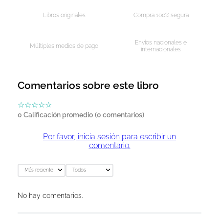
Libros originales
Compra 100% segura
Envíos nacionales e
Múltiples medios de pago
internacionales
Comentarios sobre este libro
☆
☆
☆
☆
☆
0 Calificación promedio
(0 comentarios)
Por favor, inicia sesión para escribir un
comentario.
Más reciente
Todos
No hay comentarios.