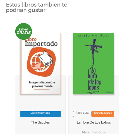
Estos libros tambien te
podrian gustar
Libro Importado
Tapa dura
Entrega rápida
VER INFORMACION
VER INFORMACION
The Baddies
La Hora De Los Lobos
AGREGAR AL
AGREGAR AL
CARRITO
CARRITO
Mario Mendoza