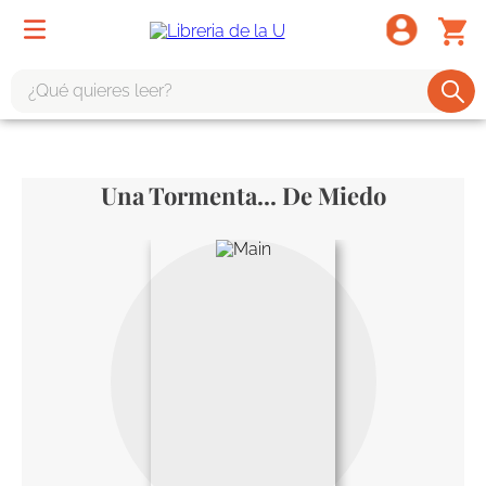
¿Qué quieres leer?
TÉRMINOS MÁS BUSCADOS
1
.
odisea
Una Tormenta... De Miedo
2
.
tote bag -
3
.
harry potter
4
.
iliada
5
.
edición especial
6
.
divina comedia
7
.
tarot
8
.
1984
9
.
book haven