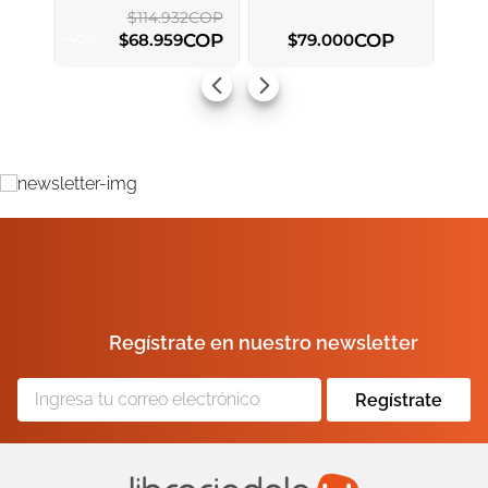
$
114
.
932
COP
COP
COP
$
68
.
959
$
79
.
000
-
40
%
AGREGAR AL CARRITO
AGREGAR AL CARRITO
Regístrate en nuestro newsletter
Regístrate