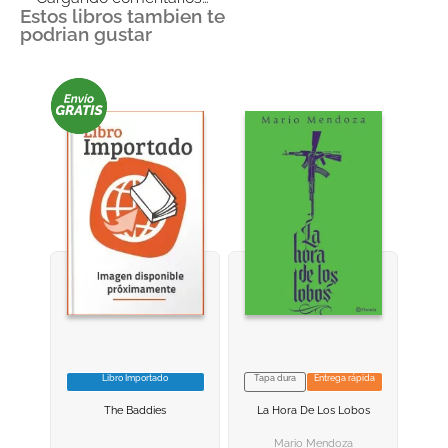
Estos libros tambien te
podrian gustar
Libro Importado
Tapa dura
Entrega rápida
VER INFORMACION
VER INFORMACION
The Baddies
La Hora De Los Lobos
AGREGAR AL
AGREGAR AL
CARRITO
CARRITO
Mario Mendoza