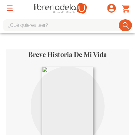
¿Qué quieres leer?
TÉRMINOS MÁS BUSCADOS
1
.
odisea
Breve Historia De Mi Vida
2
.
tote bag -
3
.
harry potter
4
.
edición especial
5
.
iliada
6
.
tarot
7
.
divina comedia
8
.
1984
9
.
el cielo selva