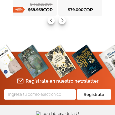
$
114
.
932
COP
COP
COP
$
68
.
959
$
79
.
000
-
40
%
AGREGAR AL CARRITO
AGREGAR AL CARRITO
Regístrate en nuestro newsletter
Regístrate