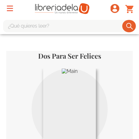
¿Qué quieres leer?
TÉRMINOS MÁS BUSCADOS
1
.
odisea
Dos Para Ser Felices
2
.
tote bag -
3
.
harry potter
4
.
iliada
5
.
edición especial
6
.
divina comedia
7
.
tarot
8
.
1984
9
.
book haven