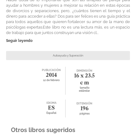
ayudar a hombres y mujeres a mejorar su relación en estas épocas
de divorcios y separaciones, pero, ¿cuántos tienen el tiempo y el
dinero para acceder a ellas? Dos para ser felices es una guía práctica
para todos aquellos que quieren fortalecer su amor de la mano de
psicólogas expertas.Este libro no es una lectura más, es un espacio
de trabajo para que juntos construyan una visión cl...
Seguir leyendo
Autoayuda y Superación
PUBLICACIÓN
DIMENSIÓN
2014
16 x 23.5
12 de febrero
c m
tamaño
estándar
IDIOMA
EXTENSIÓN
ES
196
Español
páginas
Otros libros sugeridos