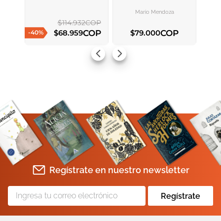
AGREGAR AL
AGREGAR AL
CARRITO
CARRITO
Mario Mendoza
$
114
.
932
COP
COP
COP
$
68
.
959
$
79
.
000
-
40
%
AGREGAR AL CARRITO
AGREGAR AL CARRITO
Regístrate en nuestro newsletter
Regístrate