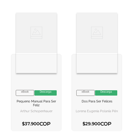
eBook
Descarga
eBook
Descarga
VER INFORMACION
VER INFORMACION
Pequeno Manual Para Ser
Dos Para Ser Felices
AGREGAR AL
AGREGAR AL
Feliz
CARRITO
CARRITO
Arthur Schopenhauer
Lorena Eugenia Polanía Pérez
COP
COP
$
37
.
900
$
29
.
900