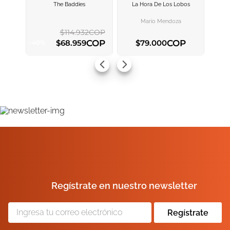
The Baddies
La Hora De Los Lobos
AGREGAR AL
AGREGAR AL
CARRITO
CARRITO
Mario Mendoza
$
114
.
932
COP
COP
COP
$
68
.
959
$
79
.
000
-
40
%
AGREGAR AL CARRITO
AGREGAR AL CARRITO
Regístrate en nuestro newsletter
Regístrate