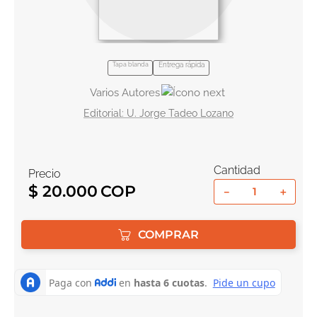
10
.
book haven
Tapa blanda
Entrega rápida
Varios Autores
U. Jorge Tadeo Lozano
Cantidad
Precio
$
20
.
000
－
＋
COMPRAR