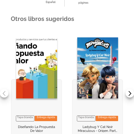
Español
páginas
Otros libros sugeridos
Tapa blanda
Entrega rápida
Tapa blanda
Entrega rápida
VER INFORMACION
VER INFORMACION
Diseñando La Propuesta
Ladybug Y Cat Noir
AGREGAR AL
AGREGAR AL
De Valor
Miraculous - Origen. Parte