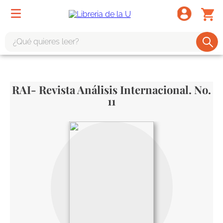
¿Qué quieres leer?
TÉRMINOS MÁS BUSCADOS
1
.
odisea
RAI- Revista Análisis Internacional. No.
2
.
tote bag -
11
3
.
harry potter
4
.
edición especial
5
.
iliada
6
.
tarot
7
.
divina comedia
8
.
1984
9
.
el cielo selva