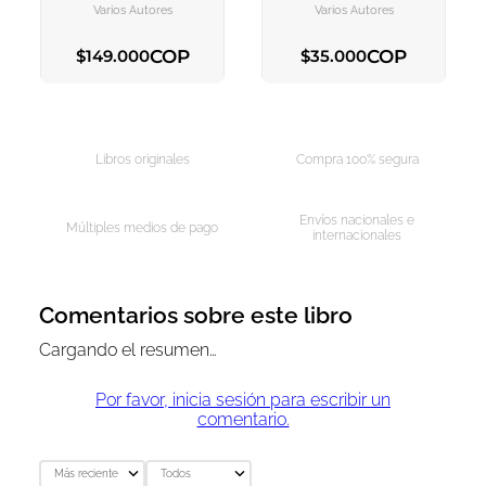
CARRITO
CARRITO
1
Varios Autores
Varios Autores
COP
COP
$
149
.
000
$
35
.
000
AGREGAR AL CARRITO
AGREGAR AL CARRITO
Libros originales
Compra 100% segura
Envíos nacionales e
Múltiples medios de pago
internacionales
Comentarios sobre este libro
Cargando el resumen…
Por favor, inicia sesión para escribir un
comentario.
Más reciente
Todos