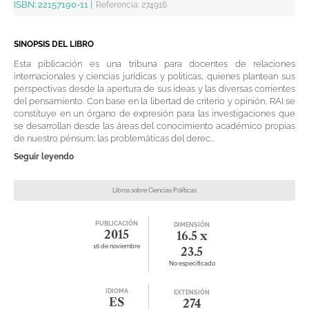
ISBN:
22157190-11
|
Referencia
:
274916
SINOPSIS DEL LIBRO
Esta piblicación es una tribuna para docentes de relaciones
internacionales y ciencias jurídicas y politicas, quienes plantean sus
perspectivas desde la apertura de sus ideas y las diversas corrientes
del pensamiento. Con base en la libertad de criterio y opinión, RAI se
constituye en un órgano de expresión para las investigaciones que
se desarrollan desde las áreas del conocimiento académico propias
de nuestro pénsum; las problemáticas del derec...
Seguir leyendo
Libros sobre Ciencias Políticas
PUBLICACIÓN
DIMENSIÓN
2015
16.5 x
16 de noviembre
23.5
No especificado
IDIOMA
EXTENSIÓN
ES
274