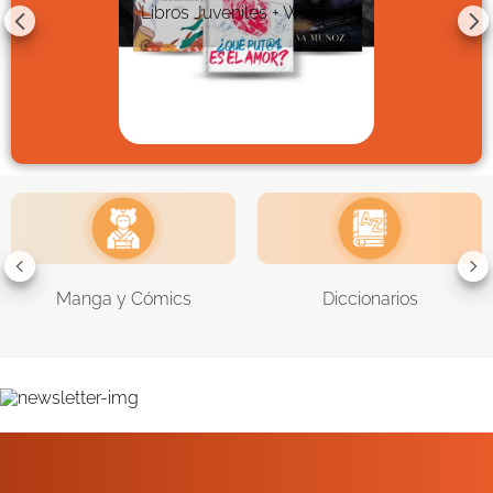
Libros Juveniles + Wattpad
Manga y Cómics
Diccionarios