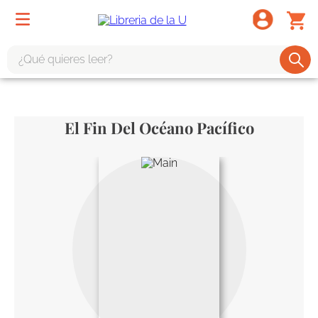
¿Qué quieres leer?
TÉRMINOS MÁS BUSCADOS
1
.
odisea
El Fin Del Océano Pacífico
2
.
tote bag -
3
.
harry potter
4
.
iliada
5
.
edición especial
6
.
divina comedia
7
.
tarot
8
.
1984
9
.
book haven