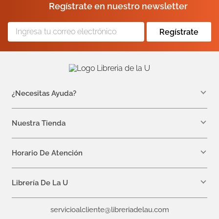
Regístrate en nuestro newsletter
Regístrate
¿Necesitas Ayuda?
WhatsApp +57 310 7157616
servicioalcliente@libreriadelau.com
Nuestra Tienda
Teléfono 601 5800563
Librería de la U - Teusaquillo
Calle 32a # 19- 24
Horario De Atención
Lunes, Jueves y Viernes: 7:00 a.m a 5:00 p.m
Martes y Miércoles: 7:00 a.m a 6:00 p.m.
Librería De La U
¿Quiénes somos?
servicioalcliente@libreriadelau.com
Editoriales aliadas