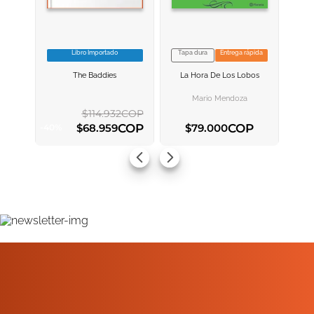
Libro Importado
Tapa dura
Entrega rápida
VER INFORMACION
VER INFORMACION
The Baddies
La Hora De Los Lobos
AGREGAR AL
AGREGAR AL
CARRITO
CARRITO
Mario Mendoza
$
114
.
932
COP
COP
COP
$
68
.
959
$
79
.
000
-
40
%
AGREGAR AL CARRITO
AGREGAR AL CARRITO