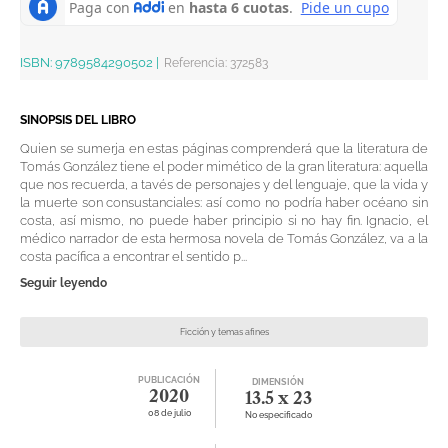
ISBN:
9789584290502
|
Referencia
:
372583
SINOPSIS DEL LIBRO
Quien se sumerja en estas páginas comprenderá que la literatura de
Tomás González tiene el poder mimético de la gran literatura: aquella
que nos recuerda, a tavés de personajes y del lenguaje, que la vida y
la muerte son consustanciales: así como no podría haber océano sin
costa, así mismo, no puede haber principio si no hay fin. Ignacio, el
médico narrador de esta hermosa novela de Tomás González, va a la
costa pacífica a encontrar el sentido p...
Seguir leyendo
Ficción y temas afines
PUBLICACIÓN
DIMENSIÓN
2020
13.5 x 23
08 de julio
No especificado