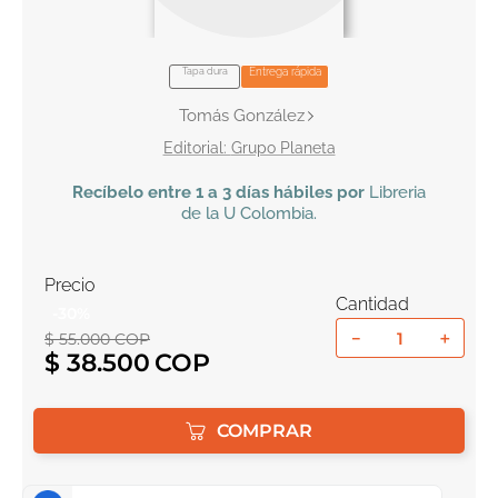
10
.
el cielo selva
Tapa dura
Entrega rápida
Tomás González
Grupo Planeta
Recíbelo
entre 1 a 3 días hábiles por
Libreria
de la U
Colombia
.
Precio
Cantidad
-
30
%
－
＋
$
55
.
000
COP
$
38
.
500
COMPRAR