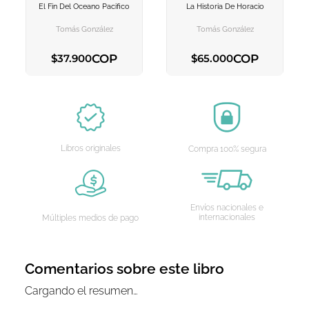
El Fin Del Oceano Pacifico
La Historia De Horacio
AGREGAR AL
AGREGAR AL
CARRITO
CARRITO
Tomás González
Tomás González
COP
COP
$
37
.
900
$
65
.
000
AGREGAR AL CARRITO
AGREGAR AL CARRITO
Libros originales
Compra 100% segura
Envíos nacionales e
internacionales
Múltiples medios de pago
Comentarios sobre este libro
Cargando el resumen…