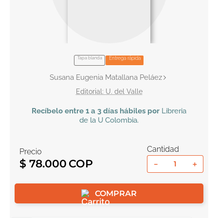
10
.
book haven
Tapa blanda
Entrega rápida
Susana Eugenia Matallana Peláez
U. del Valle
Recíbelo
entre 1 a 3 días hábiles por
Libreria
de la U
Colombia
.
Cantidad
Precio
$
78
.
000
－
＋
COMPRAR