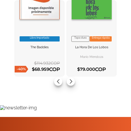
Libro Importado
Tapa dura
Entrega rápida
VER INFORMACION
VER INFORMACION
The Baddies
La Hora De Los Lobos
AGREGAR AL
AGREGAR AL
CARRITO
CARRITO
Mario Mendoza
$
114
.
932
COP
COP
COP
$
68
.
959
$
79
.
000
-
40
%
AGREGAR AL CARRITO
AGREGAR AL CARRITO