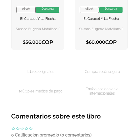
eBook
Descarga
eBook
Descarga
VER INFORMACION
VER INFORMACION
El Caracol Y La Flecha
El Caracol Y La Flecha
AGREGAR AL
AGREGAR AL
CARRITO
CARRITO
Susana Eugenia Matallana Peláez
Susana Eugenia Matallana Peláez
COP
COP
$
56
.
000
$
60
.
000
AGREGAR AL CARRITO
AGREGAR AL CARRITO
Libros originales
Compra 100% segura
Envíos nacionales e
Múltiples medios de pago
internacionales
Comentarios sobre este libro
☆
☆
☆
☆
☆
0 Calificación promedio
(0 comentarios)