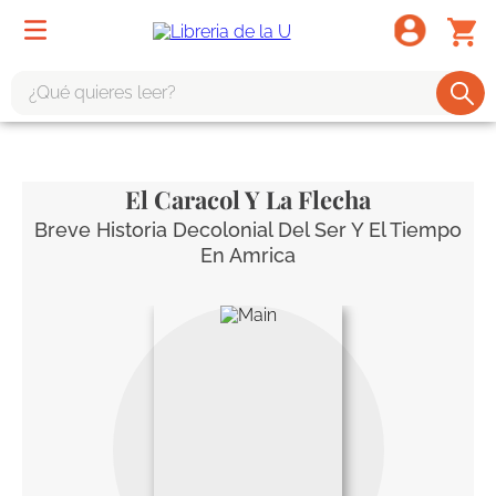
¿Qué quieres leer?
TÉRMINOS MÁS BUSCADOS
1
.
odisea
El Caracol Y La Flecha
2
.
tote bag -
Breve Historia Decolonial Del Ser Y El Tiempo
En Amrica
3
.
harry potter
4
.
edición especial
5
.
iliada
6
.
tarot
7
.
divina comedia
8
.
1984
9
.
el cielo selva