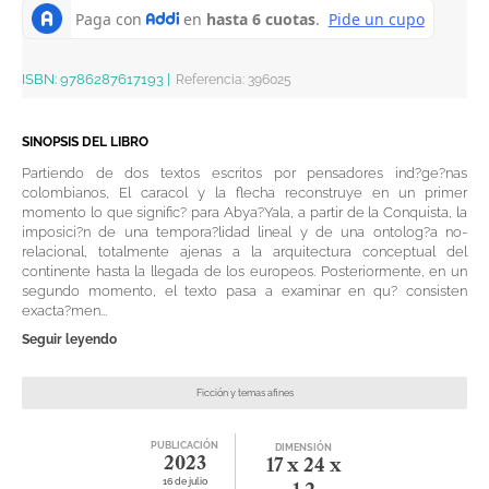
ISBN:
9786287617193
|
Referencia
:
396025
SINOPSIS DEL LIBRO
Partiendo de dos textos escritos por pensadores ind?ge?nas
colombianos, El caracol y la flecha reconstruye en un primer
momento lo que signific? para Abya?Yala, a partir de la Conquista, la
imposici?n de una tempora?lidad lineal y de una ontolog?a no-
relacional, totalmente ajenas a la arquitectura conceptual del
continente hasta la llegada de los europeos. Posteriormente, en un
segundo momento, el texto pasa a examinar en qu? consisten
exacta?men...
Seguir leyendo
Ficción y temas afines
PUBLICACIÓN
DIMENSIÓN
2023
17 x 24 x
16 de julio