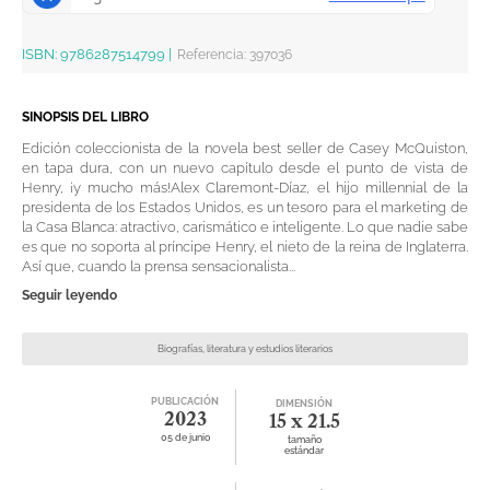
ISBN:
9786287514799
|
Referencia
:
397036
SINOPSIS DEL LIBRO
Edición coleccionista de la novela best seller de Casey McQuiston,
en tapa dura, con un nuevo capítulo desde el punto de vista de
Henry, ¡y mucho más!Alex Claremont-Díaz, el hijo millennial de la
presidenta de los Estados Unidos, es un tesoro para el marketing de
la Casa Blanca: atractivo, carismático e inteligente. Lo que nadie sabe
es que no soporta al príncipe Henry, el nieto de la reina de Inglaterra.
Así que, cuando la prensa sensacionalista...
Seguir leyendo
Biografías, literatura y estudios literarios
PUBLICACIÓN
DIMENSIÓN
2023
15 x 21.5
05 de junio
tamaño
estándar