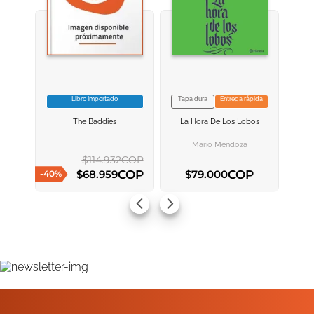
Libro Importado
Tapa dura
Entrega rápida
VER INFORMACION
VER INFORMACION
The Baddies
La Hora De Los Lobos
AGREGAR AL
AGREGAR AL
CARRITO
CARRITO
Mario Mendoza
$
114
.
932
COP
COP
COP
$
68
.
959
$
79
.
000
-
40
%
AGREGAR AL CARRITO
AGREGAR AL CARRITO