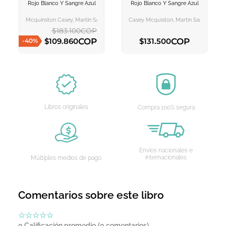
Rojo Blanco Y Sangre Azul
Rojo Blanco Y Sangre Azul
AGREGAR AL
AGREGAR AL
CARRITO
CARRITO
Mcquinston Casey, Martín Sanz, María Cristina
Casey Mcquiston, Martin Sanz Maria Cr
$
183
.
100
COP
COP
COP
$
109
.
860
$
131
.
500
-
40
%
AGREGAR AL CARRITO
AGREGAR AL CARRITO
Libros originales
Compra 100% segura
Envíos nacionales e
internacionales
Múltiples medios de pago
Comentarios sobre este libro
☆
☆
☆
☆
☆
0 Calificación promedio
(0 comentarios)