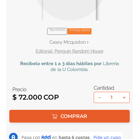
10
.
book haven
Tapa blanda
Entrega rápida
Casey Mcquiston
Penguin Random House
Recíbelo
entre 1 a 3 días hábiles por
Libreria
de la U
Colombia
.
Cantidad
Precio
$
72
.
000
－
＋
COMPRAR