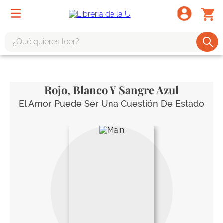
¿Qué quieres leer?
TÉRMINOS MÁS BUSCADOS
1
.
odisea
Rojo, Blanco Y Sangre Azul
2
.
tote bag -
El Amor Puede Ser Una Cuestión De Estado
3
.
harry potter
4
.
edición especial
5
.
iliada
6
.
tarot
7
.
divina comedia
8
.
1984
9
.
el cielo selva