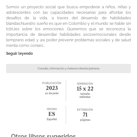
Somos un proyecto social que busca empoderar a niños, niñas y
adolescentes con las capacidades necesarias para afrontar los
desafios de la vida, a traves del desarrolo de habilidades
blandas.Nuestro sueño es que en Colombio y el mundo se hable sin
tcbUes sobre los emociones. Queremos que se reconozca la
importancia de desarrollar habilidades socioemocionales desde
temprano edad. y asi poder prevenir problemas sociales y de salud
menta como consec...
Seguir leyendo
Consulta, información y materias interdisciplinares
PUBLICACIÓN
DIMENSIÓN
2023
15 x 22
10 de junio
tamaño
estándar
IDIOMA
EXTENSIÓN
ES
71
Español
páginas
Otros libros sugeridos