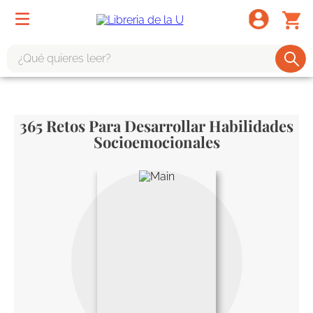
¿Qué quieres leer?
TÉRMINOS MÁS BUSCADOS
1
.
odisea
365 Retos Para Desarrollar Habilidades
2
.
tote bag -
Socioemocionales
3
.
harry potter
4
.
edición especial
5
.
iliada
6
.
tarot
7
.
divina comedia
8
.
1984
9
.
el cielo selva