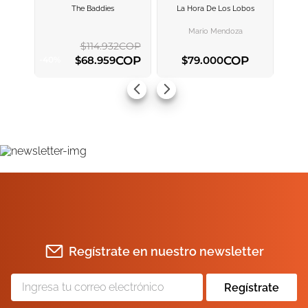
The Baddies
La Hora De Los Lobos
AGREGAR AL
AGREGAR AL
CARRITO
CARRITO
Mario Mendoza
$
114
.
932
COP
COP
COP
$
68
.
959
$
79
.
000
-
40
%
AGREGAR AL CARRITO
AGREGAR AL CARRITO
Regístrate en nuestro newsletter
Regístrate