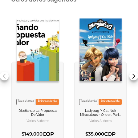
Tapa blanda
Entrega rápida
Tapa blanda
Entrega rápida
VER INFORMACION
VER INFORMACION
Diseñando La Propuesta
Ladybug Y Cat Noir
AGREGAR AL
AGREGAR AL
De Valor
Miraculous - Origen. Parte
CARRITO
CARRITO
1
Varios Autores
Varios Autores
COP
COP
$
149
.
000
$
35
.
000