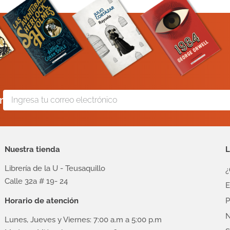
r
Nuestra tienda
L
Librería de la U - Teusaquillo
¿
Calle 32a # 19- 24
E
Horario de atención
P
N
Lunes, Jueves y Viernes: 7:00 a.m a 5:00 p.m