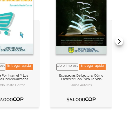
reso
Entrega rápida
Libro Impreso
Entrega rápida
 INFORMACION
 INFORMACION
VER INFORMACION
VER INFORMACION
a Por Internet Y Los
Estrategias De Lectura. Cómo
os Individualizados
Enfrentar Con Éxito La Vida
AR AL CARRITO
AR AL CARRITO
AGREGAR AL CARRITO
AGREGAR AL CARRITO
Académica
ndo Basto Correa
Varios Autores
COP
COP
2
.
000
$
51
.
000