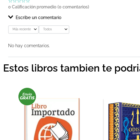
☆
☆
☆
☆
☆
0 Calificación promedio
(0 comentarios)
Escribe un comentario
Más reciente
Todos
Agregar comentario
No hay comentarios.
Título
Estos libros tambien te podr
Califica el producto de 1 a 5 estrellas
★
★
★
★
★
Tu nombre
Dirección de email