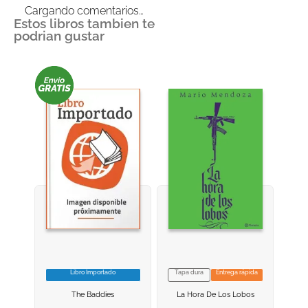
Cargando comentarios…
Estos libros tambien te
podrian gustar
Libro Importado
Tapa dura
Entrega rápida
VER INFORMACION
VER INFORMACION
The Baddies
La Hora De Los Lobos
AGREGAR AL
AGREGAR AL