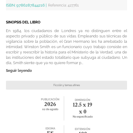
ISBN:
9786287844216
|
Referencia
:
427761
SINOPSIS DEL LIBRO
En 1984, los ciudadanos de Londres ya no distinguen entre el
aspecto privado y público de sus vidas. Empleando sus técnicas de
vigilancia sobre la población, el Gran Hermano les ha arrebatado la
intimidad. Winston Smith es un funcionario cuyo trabajo consiste en
escribir y reescribir la historia para el Ministerio de la Verdad, una de
las instituciones del estado totalitario que subyuga al ciudadano. Un
día, Smith siente que ya no quiere formar p...
Seguir leyendo
Ficción y temas afines
PUBLICACIÓN
DIMENSIÓN
2026
12.5 x 19
02 de agosto
x 0
No especificado
IDIOMA
EXTENSIÓN