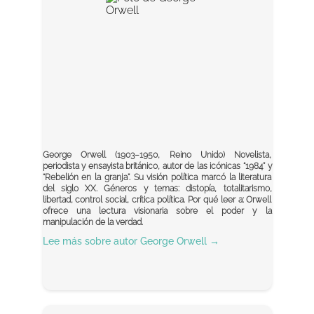
George Orwell (1903–1950, Reino Unido) Novelista,
periodista y ensayista británico, autor de las icónicas “1984” y
“Rebelión en la granja”. Su visión política marcó la literatura
del siglo XX. Géneros y temas: distopía, totalitarismo,
libertad, control social, crítica política. Por qué leer a: Orwell
ofrece una lectura visionaria sobre el poder y la
manipulación de la verdad.
Lee más sobre autor
George Orwell
→