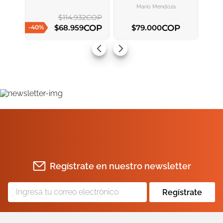
CARRITO
CARRITO
Mario Mendoza
$
114
.
932
COP
COP
COP
$
68
.
959
$
79
.
000
-
40
%
AGREGAR AL CARRITO
AGREGAR AL CARRITO
Regístrate en nuestro newsletter
Regístrate