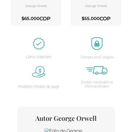
CARRITO
CARRITO
George Orwell
George Orwell
COP
COP
$
65
.
000
$
55
.
000
AGREGAR AL CARRITO
AGREGAR AL CARRITO
Libros originales
Compra 100% segura
Envíos nacionales e
internacionales
Múltiples medios de pago
Autor
George Orwell