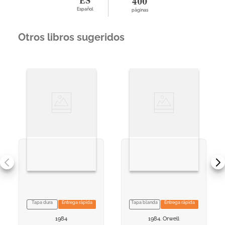
ES
400
Español
páginas
Otros libros sugeridos
Tapa dura
Entrega rápida
Tapa blanda
Entrega rápida
VER INFORMACION
VER INFORMACION
1984
1984. Orwell
AGREGAR AL
AGREGAR AL