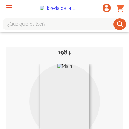
¿Qué quieres leer?
TÉRMINOS MÁS BUSCADOS
1
.
odisea
1984
2
.
tote bag -
3
.
harry potter
4
.
edición especial
5
.
iliada
6
.
tarot
7
.
divina comedia
8
.
1984
9
.
el cielo selva