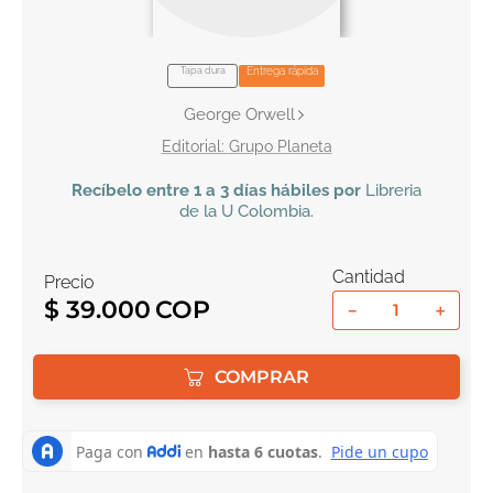
10
.
book haven
Tapa dura
Entrega rápida
George Orwell
Grupo Planeta
Recíbelo
entre 1 a 3 días hábiles por
Libreria
de la U
Colombia
.
Cantidad
Precio
$
39
.
000
－
＋
COMPRAR