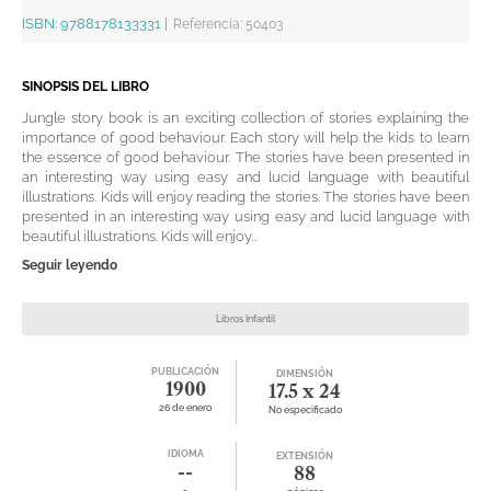
ISBN:
9788178133331
|
Referencia
:
50403
SINOPSIS DEL LIBRO
Jungle story book is an exciting collection of stories explaining the
importance of good behaviour. Each story will help the kids to learn
the essence of good behaviour. The stories have been presented in
an interesting way using easy and lucid language with beautiful
illustrations. Kids will enjoy reading the stories. The stories have been
presented in an interesting way using easy and lucid language with
beautiful illustrations. Kids will enjoy...
Seguir leyendo
Libros Infantil
PUBLICACIÓN
DIMENSIÓN
1900
17.5 x 24
26 de enero
No especificado
IDIOMA
EXTENSIÓN
--
88
-