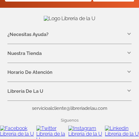
¿Necesitas Ayuda?
WhatsApp +57 310 7157616
servicioalcliente@libreriadelau.com
Nuestra Tienda
Teléfono 601 5800563
Librería de la U - Teusaquillo
Calle 32a # 19- 24
Horario De Atención
Lunes, Jueves y Viernes: 7:00 a.m a 5:00 p.m
Martes y Miércoles: 7:00 a.m a 6:00 p.m.
Librería De La U
¿Quiénes somos?
servicioalcliente@libreriadelau.com
Editoriales aliadas
Preguntas frecuentes
Siguenos
Nuestras politicas de atención