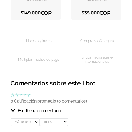
Varios Autores
Varios Autores
COP
COP
$
149
.
000
$
35
.
000
AGREGAR AL CARRITO
AGREGAR AL CARRITO
Libros originales
Compra 100% segura
Envíos nacionales e
Múltiples medios de pago
internacionales
Comentarios sobre este libro
☆
☆
☆
☆
☆
0 Calificación promedio
(0 comentarios)
Escribe un comentario
Más reciente
Todos