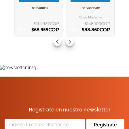
VER INFORMACION
VER INFORMACION
The Baddies
Die Nachbarn
AGREGAR AL
AGREGAR AL
CARRITO
CARRITO
ENVIAR COMENTARIO
Cinzia Medaglia
$
114
.
932
COP
$
148
.
100
COP
COP
COP
$
68
.
959
$
88
.
860
-
40
%
-
40
%
AGREGAR AL CARRITO
AGREGAR AL CARRITO
Regístrate en nuestro newsletter
Regístrate