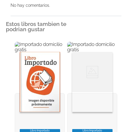
Agregar comentario
No hay comentarios.
Título
Estos libros tambien te
podrian gustar
Califica el producto de 1 a 5 estrellas
★
★
★
★
★
Tu nombre
Dirección de email
Escribe un comentario
Libro Importado
Libro Importado