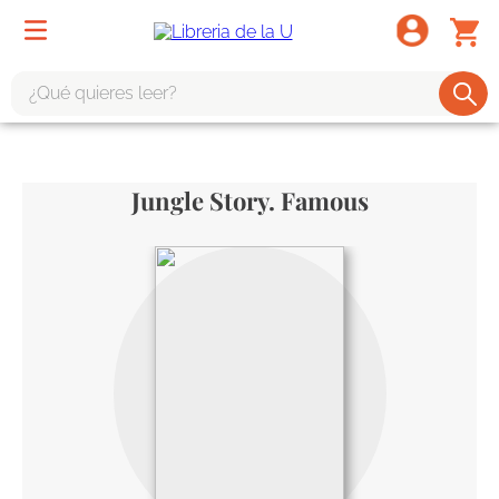
¿Qué quieres leer?
TÉRMINOS MÁS BUSCADOS
1
.
odisea
Jungle Story. Famous
2
.
tote bag -
3
.
harry potter
4
.
iliada
5
.
edición especial
6
.
divina comedia
7
.
tarot
8
.
1984
9
.
book haven