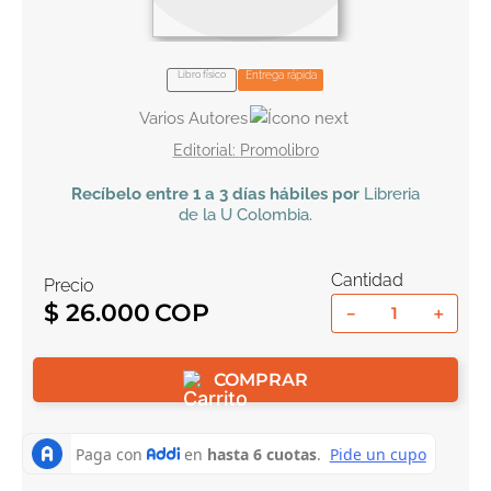
10
.
el cielo selva
Libro físico
Entrega rápida
Varios Autores
Promolibro
Recíbelo
entre 1 a 3 días hábiles por
Libreria
de la U
Colombia
.
Cantidad
Precio
$
26
.
000
－
＋
COMPRAR