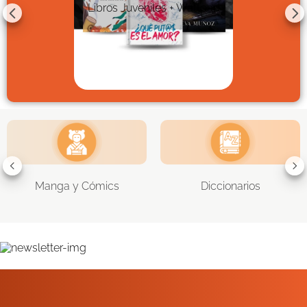
Libros Juveniles + Wattpad
Manga y Cómics
Diccionarios