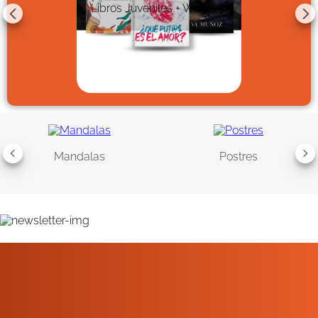
Libros Juveniles + Wattpad
Mandalas
Postres