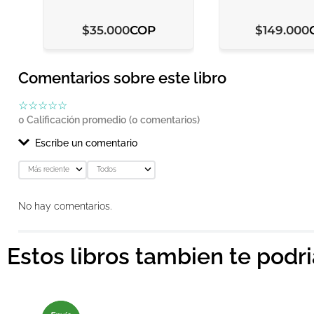
COP
$
35
.
000
$
149
.
000
Comentarios sobre este libro
☆
☆
☆
☆
☆
0 Calificación promedio
(0 comentarios)
Escribe un comentario
Más reciente
Todos
Agregar comentario
No hay comentarios.
Título
Estos libros tambien te podr
Califica el producto de 1 a 5 estrellas
★
★
★
★
★