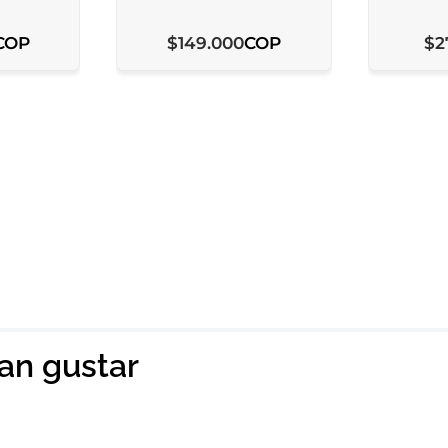
COP
COP
$
149
.
000
$
2
ian gustar