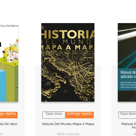
ga rápida
Tapa dura
Entrega rápida
Tapa bla
CION
CION
VER INFORMACION
VER INFORMACION
VER
VER
ta De Valor
Historia Del Mundo Mapa A Mapa
Manual De
Pr
ARRITO
ARRITO
AGREGAR AL CARRITO
AGREGAR AL CARRITO
AGREG
AGREG
es
Varios Autores
V