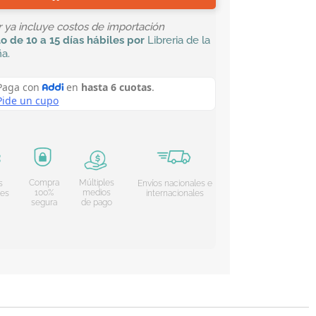
or ya incluye costos de importación
lo
de 10 a 15 días hábiles por
Libreria de la
ña
.
Compra
Múltiples
s
Envíos nacionales e
100%
medios
les
internacionales
segura
de pago