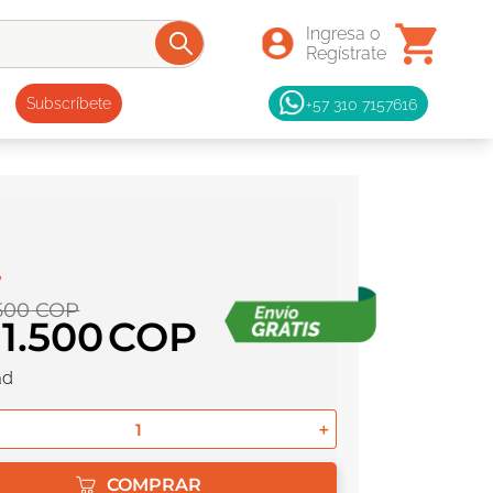
+57 310 7157616
Subscríbete
500
COP
1
.
500
ad
＋
COMPRAR