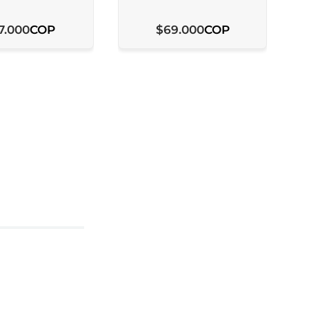
COP
COP
7
.
000
$
69
.
000