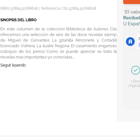
ISBN:
9788430768608
|
Referencia
:
CEL9788430768608
*El val
Recíbe
SINOPSIS DEL LIBRO
U
Espa
En este volumen de la coleccion Biblioteca de Autores Clasicos
ofrecemos una seleccion de seis de las doce novelas ejemplares
de Miguel de Cervantes La gitanilla Rinconete y Cortadillo El
licenciado Vidriera La ilustre fregona El casamiento enganoso y El
coloquio de los perros Como se puede apreciar se trata de las
novelas mas importantes yo conocidas...
Seguir leyendo
Libro
origina