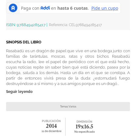
ISBN:
9788494285417
|
Referencia
:
CEL9788494285417
SINOPSIS DEL LIBRO
Rasabadú es un dragón de papel que vive en una bodega junto con
familias de tarántulas, moscas, ratas y otros bichos. Rasabadú
escucha la radio, lee el papel de periódico con el que está hecho,
cuyas noticias repite sin saber bien qué está diciendo, pasea por la
bodega, saluda a los demás. Hasta un día en el que se constipa. A
partir de entonces vivirá presa de la duda: ¿estornudará fuego
destruyéndose a sí mismo y a sus amigos porque es un dragó...
Seguir leyendo
Temas Varios
PUBLICACIÓN
DIMENSIÓN
2014
19x16.5
11 de diciembre
No especificado