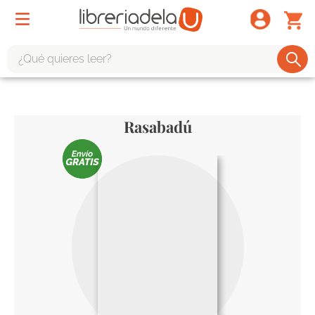
¿Qué quieres leer?
TÉRMINOS MÁS BUSCADOS
1
.
odisea
Rasabadú
2
.
tote bag -
3
.
harry potter
4
.
edición especial
5
.
iliada
6
.
1984
7
.
el cielo selva
8
.
divina comedia
9
.
biblia