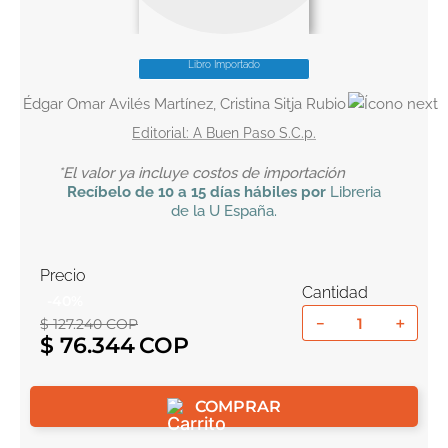
10
.
tarot
Libro Importado
Édgar Omar Avilés Martínez, Cristina Sitja Rubio
A Buen Paso S.C.p.
*El valor ya incluye costos de importación
Recíbelo
de 10 a 15 días hábiles por
Libreria
de la U
España
.
Precio
Cantidad
-
40
%
－
＋
$
127
.
240
COP
$
76
.
344
COMPRAR