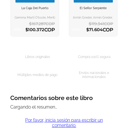
VER INFORMACION
VER INFORMACION
La Caja Del Puerto
El Señor Serpiente
AGREGAR AL
AGREGAR AL
CARRITO
CARRITO
Gemma Martí O'toole, Meritxell Duran Tort, Gemma Martí O'toole
Armin Greder, Armin Greder, Lara Mor
$
167
.
287
COP
$
119
.
341
COP
COP
COP
$
100
.
372
$
71
.
604
-
40
%
-
40
%
AGREGAR AL CARRITO
AGREGAR AL CARRITO
Libros originales
Compra 100% segura
Envíos nacionales e
Múltiples medios de pago
internacionales
Comentarios sobre este libro
Cargando el resumen…
Por favor, inicia sesión para escribir un
comentario.